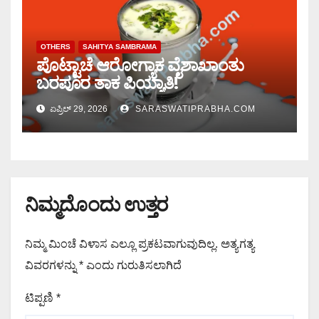
OTHERS
SAHITYA SAMBRAMA
ಪೊಟ್ಟಾಚೆ ಆರೋಗ್ಯಾಕ ವೈಶಾಖಾಂತು
ಬರಪೂರ ತಾಕ ಪಿಯ್ಯಾತಿ!
ಏಪ್ರಿಲ್ 29, 2026
SARASWATIPRABHA.COM
ನಿಮ್ಮದೊಂದು ಉತ್ತರ
ನಿಮ್ಮ ಮಿಂಚೆ ವಿಳಾಸ ಎಲ್ಲೂ ಪ್ರಕಟವಾಗುವುದಿಲ್ಲ.
ಅತ್ಯಗತ್ಯ
ವಿವರಗಳನ್ನು
*
ಎಂದು ಗುರುತಿಸಲಾಗಿದೆ
ಟಿಪ್ಪಣಿ
*