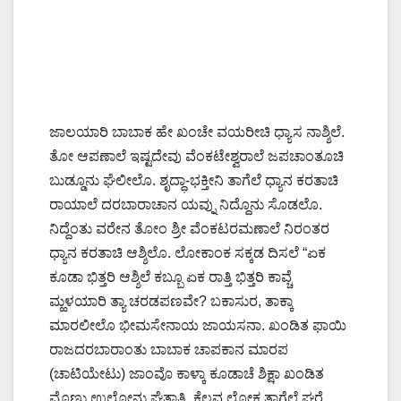
ಜಾಲಯಾರಿ ಬಾಬಾಕ ಹೇ ಖಂಚೇ ವಯರೀಚಿ ಧ್ಯಾಸ ನಾಶ್ಶಿಲೆ.
ತೋ ಆಪಣಾಲೆ ಇಷ್ಟದೇವು ವೆಂಕಟೇಶ್ವರಾಲೆ ಜಪಚಾಂತೂಚಿ
ಬುಡ್ಡೂನು ಘೆಲೀಲೊ. ಶೃದ್ಧಾ-ಭಕ್ತೀನಿ ತಾಗೆಲೆ ಧ್ಯಾನ ಕರತಾಚಿ
ರಾಯಾಲೆ ದರಬಾರಾಚಾನ ಯವ್ನು ನಿದ್ದೊನು ಸೊಡಲೊ.
ನಿದ್ದೆಂತು ವರೇನ ತೋಂ ಶ್ರೀ ವೆಂಕಟರಮಣಾಲೆ ನಿರಂತರ
ಧ್ಯಾನ ಕರತಾಚಿ ಆಶ್ಶಿಲೊ. ಲೋಕಾಂಕ ಸಕ್ಕಡ ದಿಸಲೆ “ಏಕ
ಕೂಡಾ ಭಿತ್ತರಿ ಆಶ್ಶಿಲೆ ಕಬ್ಬೂ ಏಕ ರಾತ್ತಿ ಭಿತ್ತರಿ ಕಾವ್ಚೆ
ಮ್ಹಳಯಾರಿ ತ್ಯಾ ಚರಡಪಣವೇ? ಬಕಾಸುರ, ತಾಕ್ಕಾ
ಮಾರಲೀಲೊ ಭೀಮಸೇನಾಯ ಜಾಯಸನಾ. ಖಂಡಿತ ಫಾಯಿ
ರಾಜದರಬಾರಾಂತು ಬಾಬಾಕ ಚಾಪಕಾನ ಮಾರಪ
(ಚಾಟಿಯೇಟು) ಜಾಂವೊ ಕಾಳ್ಕಾ ಕೂಡಾಚೆ ಶಿಕ್ಷಾ ಖಂಡಿತ
ಮ್ಹೊಣು ಉಲೋನು ಘೆತ್ತಾತಿ. ಕೆಲವ ಲೋಕ ತಾಗೆಲೆ ಘರ್‍ಚೆ