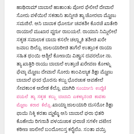
ಹಾಥಿರಾಮ್ ಬಾಬಾಲೆ ಹಾತಾಂತು ಪೋರ ಘೆಲೀಲೆ ದೇವಾಲೆ
ಸೋರು ಪಳೆಯಿಲೆ ಸಕಡಾನಿ ತಾನ್ನೀಚಿ ತ್ಯಾ ಚೋರಲಾ ಮ್ಹೊಣು
ಸಮಜಿಲೆ. ಆನಿ ಬಾಬಾಕ ಧೋರ್ನು ಚವಕಶೀ ಕೊರಚೆ ಖಾತೇರಿ
ರಾಯಾಲೆ ಮುಖಾರ ವ್ಹರ್ನು ರಾಬಯಲೆ. ರಾಯಾನಿ ನಿಮ್ಗಿಲೀಲೆ
ಸಕ್ಕಡ ಸವಾಲಾಕ ಬಾಬಾ ಕಸಲೇ ಚಲ್ಲ್ಯಾಕಿ ತಶೀಚಿ ಖರೇ
ಜವಾಬ ದಿಲ್ಲೊ. ಜಾಲಯಾರೀಚಿ ತಾಗೆಲೆ ಉತ್ರಾಂಕ ರಾಯಾ
ಸಹಿತ ಥಂಯಿ ಆಶ್ಶಿಲೆ ಕೋಣಯಿ ವಿಶ್ವಾಸ ದವರಲೋ ನಾ.
ತ್ಯಾ ಖಾತ್ತಿರಿ ರಾಯು ಬಾಬಾಲೆ ಉತ್ರಾಚೆ ಖರೇಪಣ ಕೋಳ್ನು
ಘೆವ್ಕಾ ಮ್ಹೊಣು ದೇವಾಲೆ ಸೋರು ಕಾಂಪಿಲ್ಯಾಕ ಶಿಕ್ಷಾ ಮ್ಹೊಣು
ಬಾಬಾಲೆ ಘಽರ ಭೊರನು ಕಬ್ಬು ಭೊರಚಾಕ ಆಪಣೇಲೆ
ಸೇವಕಾಂಕ ಆದೇಶ ಕೆಲ್ಲೊ. ಮಾಗಿರಿ
ಸೂರ್ಯಾನಿ ಉದ್ದೆಚೆ
ಪಯಲೆ ತ್ಯಾ ಸಕ್ಕಡ ಕಬ್ಬು ಬಾಬಾನಿ ಏಕಳ್ಯಾನಂಚಿ ಕಾವಕಾ
ಖಾಯ್ನಾ ಜಾಲಯಾರಿ ದುಸರೋ ಶಿಕ್ಷಾ
ಮ್ಹೊಣು ಕರಾರ ಕೆಲ್ಲೊ.
ಫಾಯಿ ನಿಕ್ಕಿ ಕರತಾ ಮ್ಹಳ್ಳೊ ಆನಿ ಬಾಬಾಲೆ ಘರಾ ಭಿತರಿ
ಕೊಣೇಯಿ ರಿಗನಾಶಿ ಪಳಯಚಾಕ ಘರಾಚೆ ಸಗಳೇ ವಟೇನ
ಕಠೀಣ ಜಾಲೀಲೆ ಬಂದೋಬಸ್ತ ಕರೈಲೊ. ಸಂತಾ ವಯ್ರಿ