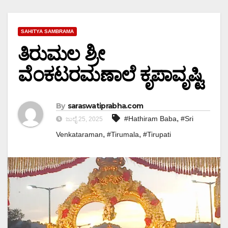
SAHITYA SAMBRAMA
ತಿರುಮಲ ಶ್ರೀ
ವೆಂಕಟರಮಣಾಲೆ ಕೃಪಾವೃಷ್ಟಿ
By
saraswatiprabha.com
,
#Hathiram Baba
#Sri
ಜುಲೈ 25, 2025
,
,
Venkataraman
#Tirumala
#Tirupati