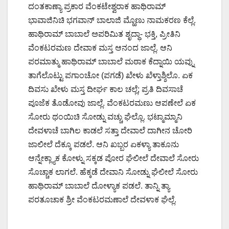
ದಂತಕಾಣ್ಯಾ ಪ್ರಕಾರ ವೆಂಕಟೇಶ್ವರಾಕ ಹಾಥಿರಾಮ್
ಭಾವಾಜಿನಿಚಿ ಭಗವಾನ್ ಬಾಲಾಜಿ ಮ್ಹೊಣು ನಾಮಕರಣ ಕೆಲ್ಲೆ.
ಹಾಥಿರಾಮ್ ಬಾಬಾಲೆ ಅಪರಿಮಿತ ಶೃದ್ಧಾ- ಭಕ್ತಿ, ಪ್ರೀತಿನಿ
ವೆಂಕಟರಮಣ ದೇವಾಕ ಮಸ್ತ ಆನಂದ ಜಾಲ್ಲೆ. ಆನಿ
ಪರಮಾತ್ಮು ಹಾಥಿರಾಮ್ ಬಾಬಾಲೆ ಮಠಾಕ ಕೆದ್ನಾಯಿ ಯವ್ನು
ತಾಗೆಲೊಟ್ಟು ಪಗಾಂಚೋ (ಪಗಡೆ) ಖೇಳು ಖೆಳ್ತಾಶ್ಶಿಲೊ. ಏಕ
ದಿವಸು ಖೇಳು ಮಸ್ತ ದೀರ್ಘ ಕಾಲ ಚಲ್ಲೆ; ಪ್ರತಿ ದಿವಸಾಚೆ
ಪೂಜೆಕ ತೊಡೋವು ಜಾಲ್ಲೆ. ವೆಂಕಟರಮಣು ಆಪಣೇಲೆ ಏಕ
ಸೋರು ಥಂಯಿಚಿ ಸೋಡ್ನು ವಚ್ಚು ಘೆಲ್ಲೊ. ಭಟ್ಮಾಮ್ಮಾನಿ
ದೇವಳಾಚೆ ಬಾಗಿಲ ಕಾಡಲೆ ಸತ್ತಾ ದೇವಾಲೆ ದಾಗೀನ ಚೋರಿ
ಜಾಲೀಲೆ ದೆಕ್ಕೂ ಪಡಲೆ. ಆನಿ ಖಬ್ಬರ ಏಕಳ್ಯಾ ತಾಕೂನು
ಆನ್ನೇಕ್ಲ್ಯಾಕ ಕೋಳ್ನು ಸಕ್ಕಡ ಪೋರ ಘೆಲೀಲೆ ದೇವಾಲೆ ಸೋರು
ಸೊಚ್ಚಾಕ ಲಾಗಲೆ. ಹೆಕ್ಕಡೆ ದೇವಾನಿ ಸೋಡ್ನು ಘೆಲೀಲೆ ಸೋರು
ಹಾಥಿರಾಮ್ ಬಾಬಾಲೆ ದೋಳ್ಯಾಕ ಪಡಲೆ. ತಾನ್ನಿ ತ್ಯಾ
ಪರತೂಚಾಕ ಶ್ರೀ ವೆಂಕಟರಮಣಾಲೆ ದೇವಳಾಕ ಘೆಲ್ಲೆ.