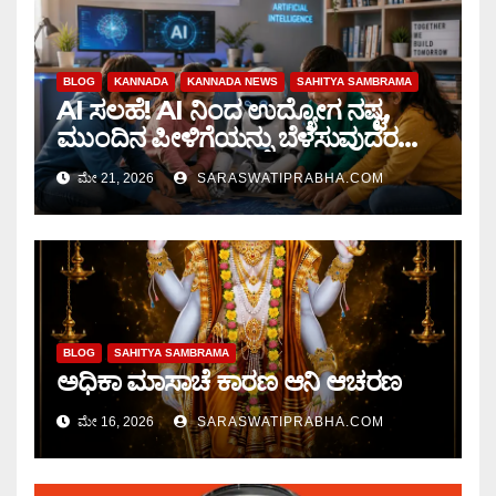
BLOG
KANNADA
KANNADA NEWS
SAHITYA SAMBRAMA
AI ಸಲಹೆ! AI ನಿಂದ ಉದ್ಯೋಗ ನಷ್ಟ,
ಮುಂದಿನ ಪೀಳಿಗೆಯನ್ನು ಬೆಳೆಸುವುದರ
ಕುರಿತು AI ಸಲಹೆ ಏನು ಗೊತ್ತೇ?
ಮೇ 21, 2026
SARASWATIPRABHA.COM
BLOG
SAHITYA SAMBRAMA
ಅಧಿಕಾ ಮಾಸಾಚೆ ಕಾರಣ ಆನಿ ಆಚರಣ
ಮೇ 16, 2026
SARASWATIPRABHA.COM