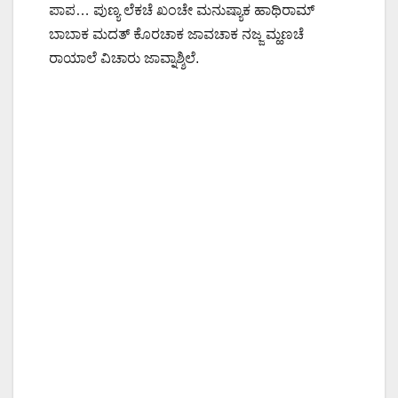
ಪಾಪ… ಪುಣ್ಯ ಲೆಕಚೆ ಖಂಚೇ ಮನುಷ್ಯಾಕ ಹಾಥಿರಾಮ್
ಬಾಬಾಕ ಮದತ್ ಕೊರಚಾಕ ಜಾವಚಾಕ ನಜ್ಜ ಮ್ಹಣಚೆ
ರಾಯಾಲೆ ವಿಚಾರು ಜಾವ್ನಾಶ್ಶಿಲೆ.