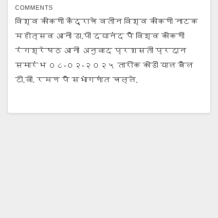
COMMENTS
विश्व कोंकणी केंद्राचे वतीन विश्व कोंकणी नाटक
महोत्सव आनी डा.पी दयानंद पै विश्व कोंकणी
रंगश्रेषठ आनी अनुवाद प्रशसती प्रदान
समारंभ ०८-०२-२०२५ तारीक कोडी याल बैल‌
टी.वी. रमण पै सभांगणांत चल्ले.