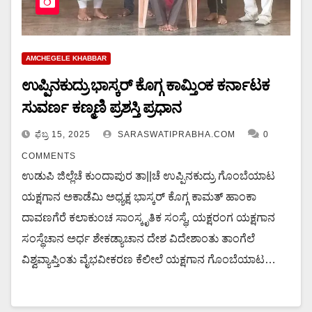
AMCHEGELE KHABBAR
ಉಪ್ಪಿನಕುದ್ರು ಭಾಸ್ಕರ್ ಕೊಗ್ಗ ಕಾಮ್ತಿಂಕ ಕರ್ನಾಟಕ
ಸುವರ್ಣ ಕಣ್ಮಣಿ ಪ್ರಶಸ್ತಿ ಪ್ರಧಾನ
ಫೆಬ್ರ 15, 2025
SARASWATIPRABHA.COM
0
COMMENTS
ಉಡುಪಿ ಜಿಲ್ಲೆಚೆ ಕುಂದಾಪುರ ತಾ||ಚೆ ಉಪ್ಪಿನಕುದ್ರು ಗೊಂಬೆಯಾಟ
ಯಕ್ಷಗಾನ ಅಕಾಡೆಮಿ ಅಧ್ಯಕ್ಷ ಭಾಸ್ಕರ್ ಕೊಗ್ಗ ಕಾಮತ್ ಹಾಂಕಾ
ದಾವಣಗೆರೆ ಕಲಾಕುಂಚ ಸಾಂಸ್ಕೃತಿಕ ಸಂಸ್ಥೆ, ಯಕ್ಷರಂಗ ಯಕ್ಷಗಾನ
ಸಂಸ್ಥೆಚಾನ ಅರ್ಧ ಶೇಕಡ್ಯಾಚಾನ ದೇಶ ವಿದೇಶಾಂತು ತಾಂಗೆಲೆ
ವಿಶ್ವವ್ಯಾಪ್ತಿಂತು ವೈಭವೀಕರಣ ಕೆಲೀಲೆ ಯಕ್ಷಗಾನ ಗೊಂಬೆಯಾಟ…