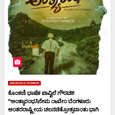
AMCHEGELE KHABBAR
ಕೊಂಕಣಿ ಭಾಷೆಕ ಪಾವ್ವಿಲೆ ಗೌರವ!!!
“ಅಂತ್ಯಾರಂಭಸಿನೇಮ ೧೬ವೇಂ ಬೆಂಗಳೂರು
ಅಂತರರಾಷ್ಟ್ರೀಯ ಚಲನಚಿತ್ರೋತ್ಸವಾಂತು ಭಾಗಿ