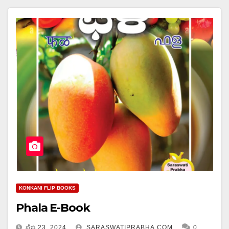
KONKANI FLIP BOOKS
Phala E-Book
ಫೆಬ್ರ 23, 2024
SARASWATIPRABHA.COM
0