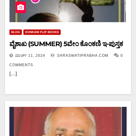
BLOG
KONKANI FLIP BOOKS
ವೈಶಾಖ (SUMMER) 5ವೇಂ ಕೊಂಕಣಿ ಇ-ಪುಸ್ತಕ
ಮಾರ್ಚ್ 11, 2024
SARASWATIPRABHA.COM
0
COMMENTS
[…]