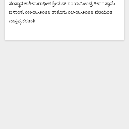
ಸಂಸ್ಥಾನ ಕಾಶೀಮಠಾಧೀಶ ಶ್ರೀಮದ್ ಸಂಯಮೀಂದ್ರ ತೀರ್ಥ ಸ್ವಾಮೆ
ದಿನಾಂಕ. ೦೫-೦೬-೨೦೨೪ ತಾಕೂನು ೦೮-೦೬-೨೦೨೪ ಪರಿಯಂತ
ವಾಸ್ತವ್ಯ ಕರತಾತಿ