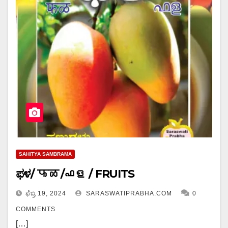
SAHITYA SAMBRAMA
ಫಳ/ फळ /ഫള / FRUITS
ಫೆಬ್ರ 19, 2024
SARASWATIPRABHA.COM
0
COMMENTS
[…]