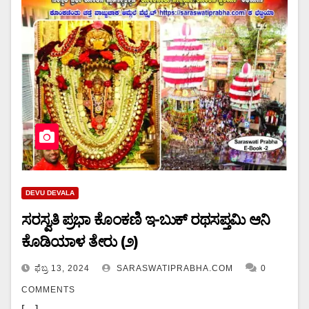
DEVU DEVALA
ಸರಸ್ವತಿ ಪ್ರಭಾ ಕೊಂಕಣಿ ಇ-ಬುಕ್ ರಥಸಪ್ತಮಿ ಆನಿ
ಕೊಡಿಯಾಳ ತೇರು (೨)
ಫೆಬ್ರ 13, 2024
SARASWATIPRABHA.COM
0
COMMENTS