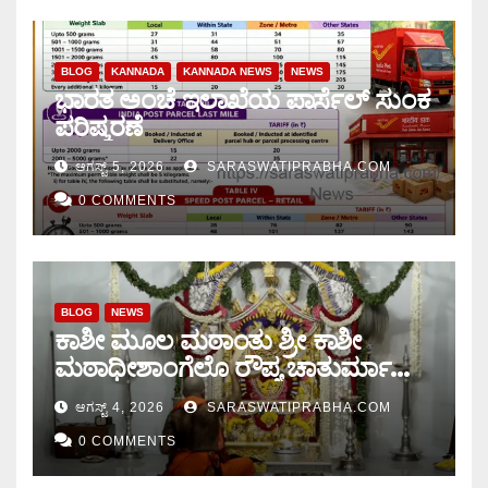
BLOG
KANNADA
KANNADA NEWS
NEWS
ಭಾರತ ಅಂಚೆ ಇಲಾಖೆಯ ಪಾರ್ಸೆಲ್ ಸುಂಕ
ಪರಿಷ್ಕರಣೆ
ಆಗಸ್ಟ್ 5, 2026
SARASWATIPRABHA.COM
0 COMMENTS
BLOG
NEWS
ಕಾಶೀ ಮೂಲ ಮಠಾಂತು ಶ್ರೀ ಕಾಶೀ
ಮಠಾಧೀಶಾಂಗೆಲೊ ರೌಪ್ಯ ಚಾತುರ್ಮಾಸು
ಆರಂಭ.
ಆಗಸ್ಟ್ 4, 2026
SARASWATIPRABHA.COM
0 COMMENTS