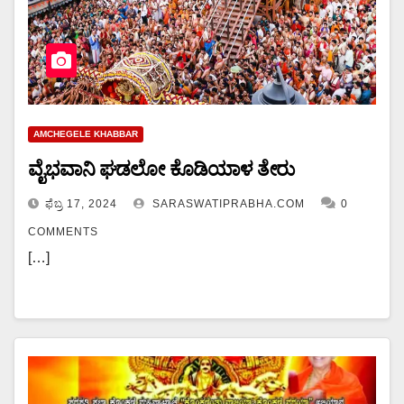
AMCHEGELE KHABBAR
ವೈಭವಾನಿ ಘಡಲೋ ಕೊಡಿಯಾಳ ತೇರು
ಫೆಬ್ರ 17, 2024
SARASWATIPRABHA.COM
0
COMMENTS
[…]