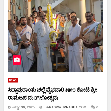
NEWS
ಸಿದ್ದಾಪುರಾಂತು ಚಲ್ಲೆ ವೈಭವಾರಿ ೫೫೦ ಕೋಟಿ ಶ್ರೀ
ರಾಮಜಪ ಮಂಗಲೋತ್ಸವು
ಆಕ್ಟೋ 30, 2025
SARASWATIPRABHA.COM
0