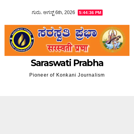
Skip
ಗುರು. ಆಗಸ್ಟ್ 6th, 2026
5:44:38 PM
to
content
Saraswati Prabha
Pioneer of Konkani Journalism