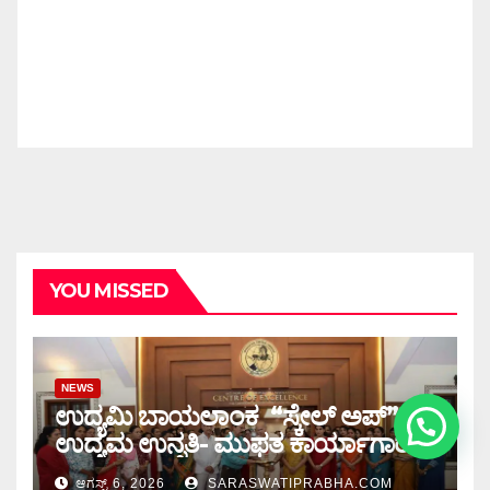
YOU MISSED
NEWS
1
ಉದ್ಯಮಿ ಬಾಯಲಾಂಕ “ಸ್ಕೇಲ್ ಅಪ್”
ಉದ್ಯಮ ಉನ್ನತಿ- ಮುಫತ ಕಾರ್ಯಾಗಾರ
ಆಗಸ್ಟ್ 6, 2026
SARASWATIPRABHA.COM