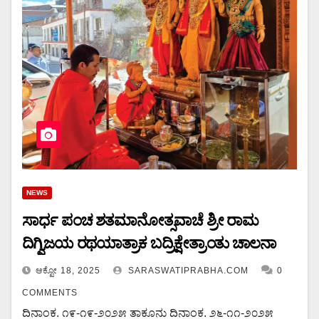
NEWS
ಸಾರ್ಧ ಪಂಚ ಶತಮಾನೋತ್ಸವಾಚೆ ಶ್ರೀ ರಾಮ
ದಿಗ್ವಿಜಯ ರಥಯಾತ್ರಾಕ ಬದ್ರಿಕ್ಷೇತ್ರಾಂತು ಚಾಲನಾ
ಆಕ್ಟೋ 18, 2025
SARASWATIPRABHA.COM
0
COMMENTS
ದಿನಾಂಕ. ೧೯-೧೯-೨೦೨೫ ತಾಕೂನು ದಿನಾಂಕ. ೨೬-೧೧-೨೦೨೫