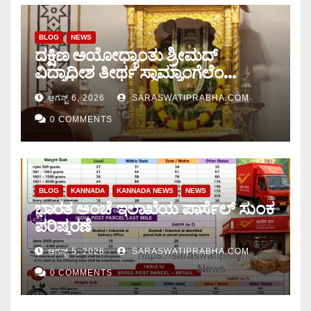
BLOG
NEWS
ದಕ್ಷಿಣ ಅಯೋಧ್ಯಾಂತು ಶ್ರೀಮದ್
ವಿದ್ಯಾಧೀಶ ತೀರ್ಥ ಸ್ವಾಮ್ಯಾಂಗೆಲೆಂ
ಚಾತುರ್ಮಾಸ ಆರಂಭ
ಆಗಸ್ಟ್ 6, 2026
SARASWATIPRABHA.COM
0 COMMENTS
BLOG
KANNADA
KANNADA NEWS
NEWS
ಭಾರತ ಅಂಚೆ ಇಲಾಖೆಯ ಪಾರ್ಸೆಲ್ ಸುಂಕ
ಪರಿಷ್ಕರಣೆ
ಆಗಸ್ಟ್ 5, 2026
SARASWATIPRABHA.COM
0 COMMENTS