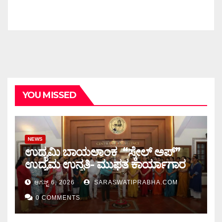
YOU MISSED
NEWS
ಉದ್ಯಮಿ ಬಾಯಲಾಂಕ “ಸ್ಕೇಲ್ ಅಪ್”
ಉದ್ಯಮ ಉನ್ನತಿ- ಮುಫತ ಕಾರ್ಯಾಗಾರ
ಆಗಸ್ಟ್ 6, 2026
SARASWATIPRABHA.COM
0 COMMENTS