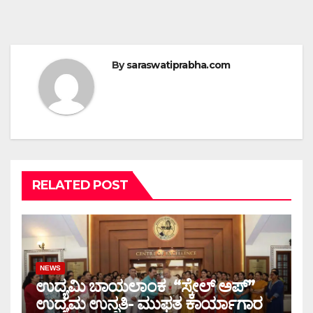
By
saraswatiprabha.com
RELATED POST
NEWS
ಉದ್ಯಮಿ ಬಾಯಲಾಂಕ “ಸ್ಕೇಲ್ ಅಪ್”
ಉದ್ಯಮ ಉನ್ನತಿ- ಮುಫತ ಕಾರ್ಯಾಗಾರ