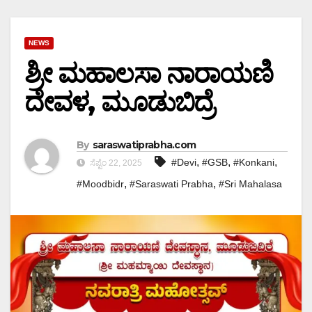
NEWS
ಶ್ರೀ ಮಹಾಲಸಾ ನಾರಾಯಣಿ
ದೇವಳ, ಮೂಡುಬಿದ್ರೆ
By
saraswatiprabha.com
,
,
,
#Devi
#GSB
#Konkani
ಸೆಪ್ಟೆಂ 22, 2025
,
,
#Moodbidr
#Saraswati Prabha
#Sri Mahalasa