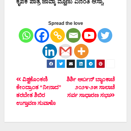
ಕೃಪೆಕ ಪಾತ್ರ ಜಾವ್ಕಾ ಮ್ಹೊಣು ವಿನಂತಿ ಆಸ್ಸಾ.
Spread the love
ಲೇಖನದ
ವಿಶ್ವಕೊಂಕಣಿ
ಶಿರ್ಶಿ ಅರ್ಬನ್ ಬ್ಯಾಂಕಾಚೆ
ಕೇಂದ್ರಾಂತ “ನೀನಾದ”
೨೦೨೪-೨೫ ಸಾಲಾಚೆ
ನ್ಯಾವಿಗೇಶನ್
ತರಬೇತ ಶಿಬಿರ
ಸರ್ವ ಸಾಧಾರಣ ಸಭಾ
ಉಗ್ತಾವಣ ಸುವಾಳೊ