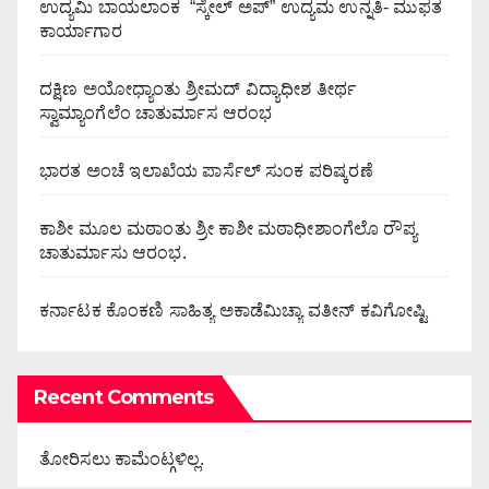
ಉದ್ಯಮಿ ಬಾಯಲಾಂಕ “ಸ್ಕೇಲ್ ಅಪ್” ಉದ್ಯಮ ಉನ್ನತಿ- ಮುಫತ
ಕಾರ್ಯಾಗಾರ
ದಕ್ಷಿಣ ಅಯೋಧ್ಯಾಂತು ಶ್ರೀಮದ್ ವಿದ್ಯಾಧೀಶ ತೀರ್ಥ
ಸ್ವಾಮ್ಯಾಂಗೆಲೆಂ ಚಾತುರ್ಮಾಸ ಆರಂಭ
ಭಾರತ ಅಂಚೆ ಇಲಾಖೆಯ ಪಾರ್ಸೆಲ್ ಸುಂಕ ಪರಿಷ್ಕರಣೆ
ಕಾಶೀ ಮೂಲ ಮಠಾಂತು ಶ್ರೀ ಕಾಶೀ ಮಠಾಧೀಶಾಂಗೆಲೊ ರೌಪ್ಯ
ಚಾತುರ್ಮಾಸು ಆರಂಭ.
ಕರ್ನಾಟಕ ಕೊಂಕಣಿ ಸಾಹಿತ್ಯ ಅಕಾಡೆಮಿಚ್ಯಾ ವತೀನ್ ಕವಿಗೋಷ್ಟಿ
Recent Comments
ತೋರಿಸಲು ಕಾಮೆಂಟ್ಗಳಿಲ್ಲ.