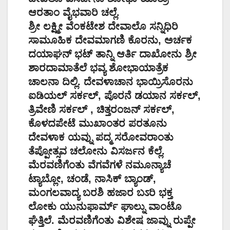
ಆರತಾಂ ವೈಭವಾರಿ ಚಲ್ಲೆ.
ಶ್ರೀ ಲಕ್ಷ್ಮೀ ವೆಂಕಟೇಶ ದೇವಾಲೊ ಸನ್ನಿಧಿರಿ
ಸಾಮೂಹಿಕ ದೇವಮಾಗಣಿ ಕೊರನು, ಅರ್ಚಕ
ದಯಾಘನ್ ಭಟ್ ತಾನ್ನಿ ಆರ್ತಿ ದಾಖೋನು ಶ್ರೀ
ಶಾರದಾಮಾತೆಲೆ ಭವ್ಯ ಶೋಭಾಯಾತ್ರೆಕ
ಚಾಲನಾ ದಿಲ್ಲಿ. ದೇವಳಾಚಾನ ಭಾಯ್ರಿಸೊರನು
ಐಡಿಯಲ್ ಸರ್ಕಲ್, ಪೊರನೆ ಡಯಾನ ಸರ್ಕಲ್,
ತ್ರಿವೇಣಿ ಸರ್ಕಲ್ , ಚಿತ್ತರಂಜನ್ ಸರ್ಕಲ್,
ಕೊಳದಪೇಟೆ ಮುಖಾಂತರ ಪರತೂನು
ದೇವಳಾಕ ಯವ್ನು ಪದ್ಮ ಸರೋವರಾಂತು
ತೆಪ್ಪೋತ್ಸವ ಚಲೋನು ವಿಸರ್ಜನ ಕೆಲ್ಲೆ.
ಮೆರವಣಿಗೆಂತು ವೆಗವೆಗಳೆ ನಮೂನ್ಯಾಚೆ
ಟ್ಯಾಬ್ಲೋ, ಚಂಡೆ, ನಾಸಿಕ್ ಬ್ಯಾಂಡ್,
ಮಂಗಲವಾದ್ಯ ಬರಶಿ ಹಜಾರ ಬಽರಿ ಭಕ್ತ
ಲೋಕು ಯುನುಫಾರ್ಮ್ ಘಾಲ್ನು ವಾಂಟೊ
ಘೆತ್ತಿಲೆ. ಮೆರವಣಿಗೆಂತು ವಿಶೇಷ ಜಾವ್ನು ರುಪ್ಪೇ