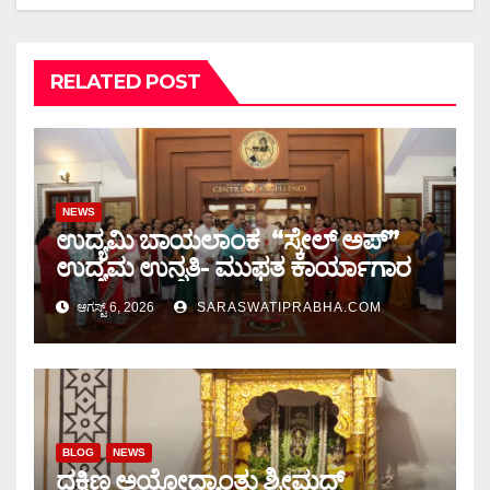
RELATED POST
NEWS
ಉದ್ಯಮಿ ಬಾಯಲಾಂಕ “ಸ್ಕೇಲ್ ಅಪ್”
ಉದ್ಯಮ ಉನ್ನತಿ- ಮುಫತ ಕಾರ್ಯಾಗಾರ
ಆಗಸ್ಟ್ 6, 2026
SARASWATIPRABHA.COM
BLOG
NEWS
ದಕ್ಷಿಣ ಅಯೋಧ್ಯಾಂತು ಶ್ರೀಮದ್