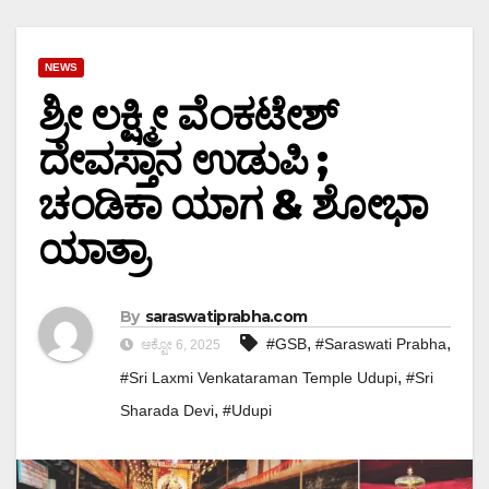
NEWS
ಶ್ರೀ ಲಕ್ಷ್ಮೀ ವೆಂಕಟೇಶ್
ದೇವಸ್ತಾನ ಉಡುಪಿ ;
ಚಂಡಿಕಾ ಯಾಗ & ಶೋಭಾ
ಯಾತ್ರಾ
By
saraswatiprabha.com
,
,
#GSB
#Saraswati Prabha
ಆಕ್ಟೋ 6, 2025
,
#Sri Laxmi Venkataraman Temple Udupi
#Sri
,
Sharada Devi
#Udupi