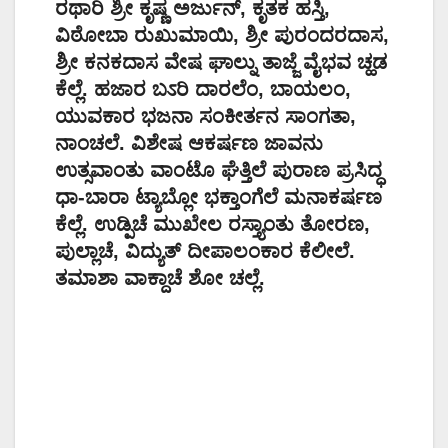
ರಥಾರಿ ಶ್ರೀ ಕೃಷ್ಣ ಅರ್ಜುನ್, ಕೃತಕ ಹಸ್ತಿ,
ವಿಠೋಬಾ ರುಖುಮಾಯಿ, ಶ್ರೀ ಪುರಂದರದಾಸ,
ಶ್ರೀ ಕನಕದಾಸ ವೇಷ ಘಾಲ್ನು ತಾಜ್ಜೆ ವೈಭವ ಚ್ಹಡ
ಕೆಲ್ಲೆ. ಹಜಾರ ಬಽರಿ ದಾರಲೆಂ, ಬಾಯಲಂ,
ಯುವಕಾರ ಭಜನಾ ಸಂಕೀರ್ತನ ಸಾಂಗತಾ,
ನಾಂಚಲೆ. ವಿಶೇಷ ಆಕರ್ಷಣ ಜಾವನು
ಉತ್ಸವಾಂತು ವಾಂಟೊ ಘೆತ್ತಿಲೆ ಪುರಾಣ ಪ್ರಸಿದ್ಧ
ಧಾ-ಬಾರಾ ಟ್ಯಾಬ್ಲೋ ಭಕ್ತಾಂಗೆಲೆ ಮನಾಕರ್ಷಣ
ಕೆಲ್ಲೆ. ಉಡ್ಪಿಚೆ ಮುಖೇಲ ರಸ್ತ್ಯಾಂತು ತೋರಣ,
ಪುಲ್ಲಾಚೆ, ವಿದ್ಯುತ್ ದೀಪಾಲಂಕಾರ ಕೆಲೀಲೆ.
ತಮಾಶಾ ವಾಕ್ದಾಚೆ ಶೋ ಚಲ್ಲೆ.