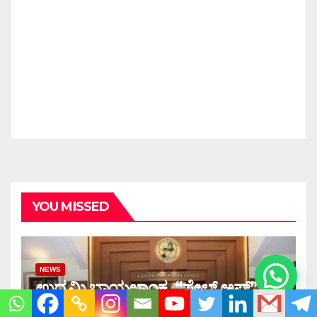
YOU MISSED
NEWS
ಉದ್ಯಮಿ ಬಾಯಲಾಂಕ “ಸ್ಕೇಲ್ ಅಪ್”
ಉದ್ಯಮ ಉನ್ನತಿ- ಮುಫತ ಕಾರ್ಯಾಗಾರ