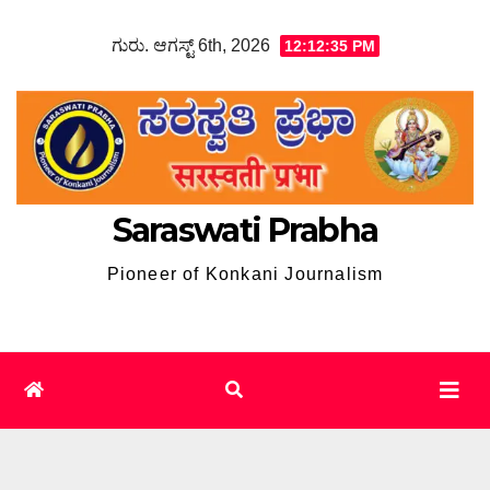
Skip
ಗುರು. ಆಗಸ್ಟ್ 6th, 2026
12:12:36 PM
to
content
Saraswati Prabha
Pioneer of Konkani Journalism