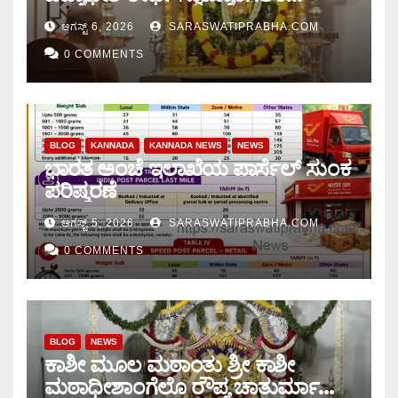
ಚಾತುರ್ಮಾಸ ಆರಂಭ
ಆಗಸ್ಟ್ 6, 2026
SARASWATIPRABHA.COM
0 COMMENTS
BLOG
KANNADA
KANNADA NEWS
NEWS
ಭಾರತ ಅಂಚೆ ಇಲಾಖೆಯ ಪಾರ್ಸೆಲ್ ಸುಂಕ
ಪರಿಷ್ಕರಣೆ
ಆಗಸ್ಟ್ 5, 2026
SARASWATIPRABHA.COM
0 COMMENTS
BLOG
NEWS
ಕಾಶೀ ಮೂಲ ಮಠಾಂತು ಶ್ರೀ ಕಾಶೀ
ಮಠಾಧೀಶಾಂಗೆಲೊ ರೌಪ್ಯ ಚಾತುರ್ಮಾಸು