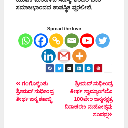
ಸಮಾಜಭಾಂದವ ಉಪಸ್ಥಿತ ವ್ಹರಲೀಲೆ.
Spread the love
ಲೇಖನದ
ಗಂಗೊಳ್ಳಿಂತು
ಶ್ರೀಮದ್ ಸುಧೀಂದ್ರ
ಶ್ರೀಮದ್ ಸುಧೀಂದ್ರ
ತೀರ್ಥ ಸ್ವಾಮ್ಯಾಂಗೆಲೊ
ನ್ಯಾವಿಗೇಶನ್
ತೀರ್ಥ ಜನ್ಮ ಶತಾಬ್ಧಿ
100ವೇಂ ಜನ್ಮನಕ್ಷತ್ರ
ದಿನಾಚರಣ ಮಹೋತ್ಸವು
ಸಂಪನ್ನ