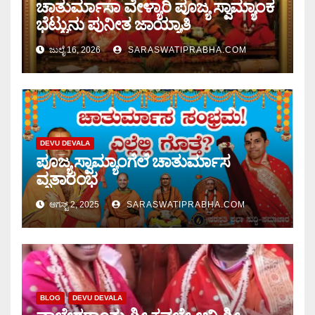
ಚಾತುರ್ಮಾಸಾ ವೇಳ್ಯಾರಿ ಪೂಜ್ಯ ಸ್ವಾಮ್ಯಾಂಕ
ಭೆಟ್ಟುನು ಪುನೀತ ಜಾಯ್ಯಾತಿ
ಜುಲೈ 16, 2026
SARASWATIPRABHA.COM
DEVU DEVALA
ಪೂಜ್ಯ ಸ್ವಾಮ್ಯಾಂಗೆಲೆ ಚಾತುರ್ಮಾಸ
ವೃತಾರಂಭ
ಆಗಸ್ಟ್ 2, 2025
SARASWATIPRABHA.COM
BLOG
DEVU DEVALA