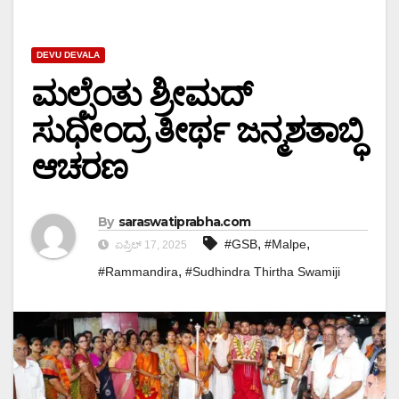
DEVU DEVALA
ಮಲ್ಪೆಂತು ಶ್ರೀಮದ್
ಸುಧೀಂದ್ರ ತೀರ್ಥ ಜನ್ಮಶತಾಬ್ಧಿ
ಆಚರಣ
By
saraswatiprabha.com
,
,
#GSB
#Malpe
ಏಪ್ರಿಲ್ 17, 2025
,
#Rammandira
#Sudhindra Thirtha Swamiji