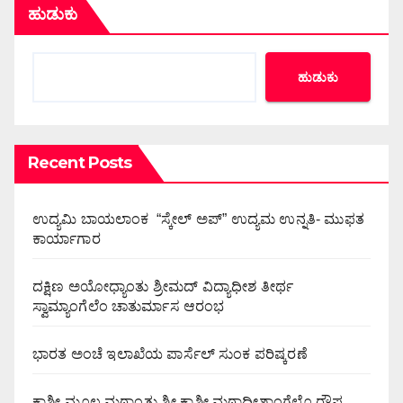
ಹುಡುಕು
ಹುಡುಕು
Recent Posts
ಉದ್ಯಮಿ ಬಾಯಲಾಂಕ “ಸ್ಕೇಲ್ ಅಪ್” ಉದ್ಯಮ ಉನ್ನತಿ- ಮುಫತ
ಕಾರ್ಯಾಗಾರ
ದಕ್ಷಿಣ ಅಯೋಧ್ಯಾಂತು ಶ್ರೀಮದ್ ವಿದ್ಯಾಧೀಶ ತೀರ್ಥ
ಸ್ವಾಮ್ಯಾಂಗೆಲೆಂ ಚಾತುರ್ಮಾಸ ಆರಂಭ
ಭಾರತ ಅಂಚೆ ಇಲಾಖೆಯ ಪಾರ್ಸೆಲ್ ಸುಂಕ ಪರಿಷ್ಕರಣೆ
ಕಾಶೀ ಮೂಲ ಮಠಾಂತು ಶ್ರೀ ಕಾಶೀ ಮಠಾಧೀಶಾಂಗೆಲೊ ರೌಪ್ಯ