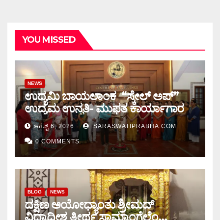
YOU MISSED
NEWS
ಉದ್ಯಮಿ ಬಾಯಲಾಂಕ “ಸ್ಕೇಲ್ ಅಪ್”
ಉದ್ಯಮ ಉನ್ನತಿ- ಮುಫತ ಕಾರ್ಯಾಗಾರ
ಆಗಸ್ಟ್ 6, 2026
SARASWATIPRABHA.COM
0 COMMENTS
BLOG
NEWS
ದಕ್ಷಿಣ ಅಯೋಧ್ಯಾಂತು ಶ್ರೀಮದ್
ವಿದ್ಯಾಧೀಶ ತೀರ್ಥ ಸ್ವಾಮ್ಯಾಂಗೆಲೆಂ