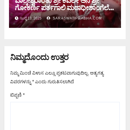
ವಾಲ್ಕೇಶ್ವರಾಂತು ಶ್ರೀ ಕವಲೇ ಆನಿ ಶ್ರೀ
ಗೋಕರ್ಣ ಪರ್ತಗಾಲಿ ಮಠಾಧೀಶಾಂಗೆಲೆ
ಸಂಗಮ
ಜುಲೈ 13, 2025
SARASWATIPRABHA.COM
ನಿಮ್ಮದೊಂದು ಉತ್ತರ
ನಿಮ್ಮ ಮಿಂಚೆ ವಿಳಾಸ ಎಲ್ಲೂ ಪ್ರಕಟವಾಗುವುದಿಲ್ಲ.
ಅತ್ಯಗತ್ಯ
ವಿವರಗಳನ್ನು
*
ಎಂದು ಗುರುತಿಸಲಾಗಿದೆ
ಟಿಪ್ಪಣಿ
*