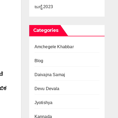
ಜುಲೈ 2023
Categories
Amchegele Khabbar
Blog
ಚೆ
Daivajna Samaj
ಖಿಕ
Devu Devala
Jyotishya
Kannada