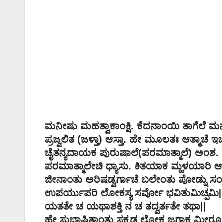
ಮನೀಷು ಮಹತ್ವಾಕಾಂಕ್ಷಿ. ಕೆದನಾಂಯಿ ತಾಗೆಲೆ ಮನಾ 
ಪ್ರಜ್ವಲಿತ (ಜಳ್ತಾ) ಆಸ್ತಾ. ಹೇ ಮೂಲತಃ ಆತ್ಮಾಚೆ ಇ
ಚೈತನ್ಯದಾಯಕ ಪುರುಷಾಲೆ(ಪರಮಾತ್ಮಾಲೆ) ಅಂಶ. ಚ
ಪರಮಾತ್ಮಾಲೇಚಿ ಧ್ಯಾಸು. ಕಿತಯಾಕ ಮ್ಹಳಯಾರಿ ಆತ್ಮ
ಜೀನಾಂತು ಅರಿಷಡ್ವರ್ಗಾಚೆ ಬಲೇಂತು ಪೋಡ್ನು ಸಂಪತ್ತಿ
ಉಪರ್ಯುಪರಿ ಲೋಕಸ್ಯ ಸರ್ವೋ ಭವಿತುಮಿಚ್ಪಮಿ|
ಯತತೇ ಚ ಯಥಾಶಕ್ತಿ ನ ಚ ತದ್ವರ್ತತೇ ತಥಾ||
ಹೇ ಸುಭಾಷಿತಾಂತು ಸಕ್ಕಡ ಲೋಕ ಜಗಾಕ ಮೀರೂನು