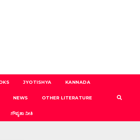
OOKS
JYOTISHYA
KANNADA
NEWS
OTHER LITERATURE
ಗೌಪ್ಯತಾ ನೀತಿ