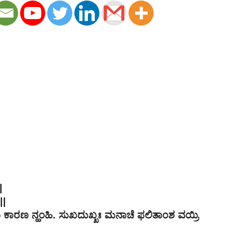
|
||
ಾರಣ ನ್ಹಂಹಿ. ಸುಖದುಖ್ಖಃ ಮನಾಚೆ ಫಲಿತಾಂಶ ವಯ್ರಿ