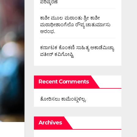
ಪರಿಷ್ಕರಣೆ
ಕಾಶೀ ಮೂಲ ಮಠಾಂತು ಶ್ರೀ ಕಾಶೀ
ಮಠಾಧೀಶಾಂಗೆಲೊ ರೌಪ್ಯ ಚಾತುರ್ಮಾಸು
ಆರಂಭ.
ಕರ್ನಾಟಕ ಕೊಂಕಣಿ ಸಾಹಿತ್ಯ ಅಕಾಡೆಮಿಚ್ಯಾ
ವತೀನ್ ಕವಿಗೋಷ್ಟಿ
Recent Comments
ತೋರಿಸಲು ಕಾಮೆಂಟ್ಗಳಿಲ್ಲ.
Archives