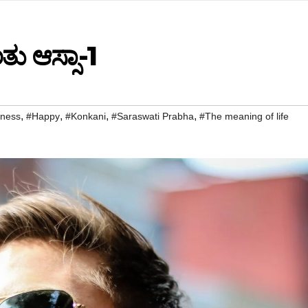
ು ಆಸ್ಸಾ-1
,
,
,
,
dness
#Happy
#Konkani
#Saraswati Prabha
#The meaning of life