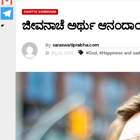
SAHITYA SAMBRAMA
ಜೀವನಾಚೆ ಅರ್ಥು ಆನಂದಾಂತ
By
saraswatiprabha.com
,
#God
#Happiness and sa
ಫೆಬ್ರ 21, 2026