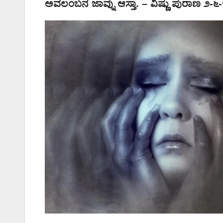
ಅವಲಂಬನ ಜಾವ್ನು ಆಸ್ತಾ. – ವಿಷ್ಣು ಪುರಾಣ ೨-೬