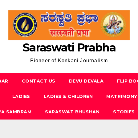
Saraswati Prabha
Pioneer of Konkani Journalism
BAR
CONTACT US
DEVU DEVALA
FLIP B
LADIES
LADIES & CHILDREN
MATRIMONY
YA SAMBRAM
SARASWAT BHUSHAN
STORIES