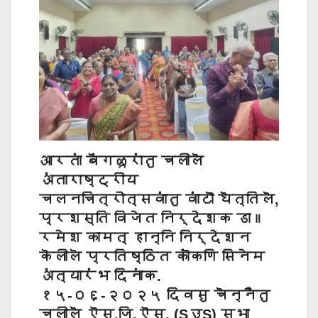
आरतां बॆंगळूरांतु चलीलॆ
अंताराष्ट्रीय
चलनचित्रोत्सवांतु वांटॊ घॆत्तिलॆ,
प्रशस्ति विजेत निर्देशक डा॥
रमेश कामत् हान्नि निर्देशन
कॆलीलॆ प्रतिष्ठित कॊंकणि सिनेम
अंत्यारंभ दिनांक.
१५-०६-२०२५ दिवसु चॆन्नैंतु
चलीलॆ ऎस्.जि.ऎस्. (SउS) सभा