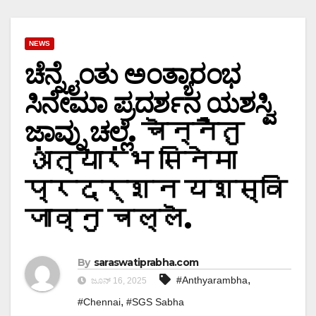
NEWS
ಚೆನ್ನೈಂತು ಅಂತ್ಯಾರಂಭ
ಸಿನೇಮಾ ಪ್ರದರ್ಶನ ಯಶಸ್ವಿ
ಜಾವ್ನು ಚಲ್ಲೆ. चॆन्नैंतु
अंत्यारंभ सिनेमा
प्रदर्शन यशस्वि
जाव्नु चल्लॆ.
By
saraswatiprabha.com
,
#Anthyarambha
ಜೂನ್ 16, 2025
,
#Chennai
#SGS Sabha