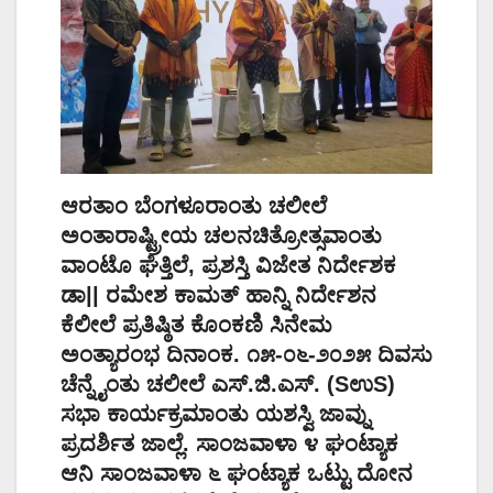
ಆರತಾಂ ಬೆಂಗಳೂರಾಂತು ಚಲೀಲೆ
ಅಂತಾರಾಷ್ಟ್ರೀಯ ಚಲನಚಿತ್ರೋತ್ಸವಾಂತು
ವಾಂಟೊ ಘೆತ್ತಿಲೆ, ಪ್ರಶಸ್ತಿ ವಿಜೇತ ನಿರ್ದೇಶಕ
ಡಾ|| ರಮೇಶ ಕಾಮತ್ ಹಾನ್ನಿ ನಿರ್ದೇಶನ
ಕೆಲೀಲೆ ಪ್ರತಿಷ್ಠಿತ ಕೊಂಕಣಿ ಸಿನೇಮ
ಅಂತ್ಯಾರಂಭ ದಿನಾಂಕ. ೧೫-೦೬-೨೦೨೫ ದಿವಸು
ಚೆನ್ನೈಂತು ಚಲೀಲೆ ಎಸ್.ಜಿ.ಎಸ್. (SಉS)
ಸಭಾ ಕಾರ್ಯಕ್ರಮಾಂತು ಯಶಸ್ವಿ ಜಾವ್ನು
ಪ್ರದರ್ಶಿತ ಜಾಲ್ಲೆ. ಸಾಂಜವಾಳಾ ೪ ಘಂಟ್ಯಾಕ
ಆನಿ ಸಾಂಜವಾಳಾ ೬ ಘಂಟ್ಯಾಕ ಒಟ್ಟು ದೋನ