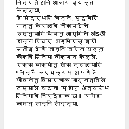
चित्रतंडानि आबार व्यक्त
कॆल्ल्या.
हे संदर्भारि चॆन्नै, पुदुचेरि
मत्तु केरळाचॆ नौकापडॆचॆ
उस्तुवारि घॆवनु आश्शिलॆ ओSऒ
हाज्जॆ रियर् अड्मिरल् श्री
सतीश् शॆणै तान्नि वरेन यव्नु
कॊंकणि सिनेमा वीक्षण कॆल्लॆ.
एक्का वाक्यांतु सांका म्हळयारि
“चॆन्नै कार्यक्रम आपणेलॆ
जीवनांतु विसरचाक जाय्नात्तिलॆ
तस्सालॆ घटना. म्हॊणु अंत्यरंभ
सिनेमाचॆ निर्देशक डा॥ रमेश
कामत् तान्नि सांग्ल्या.