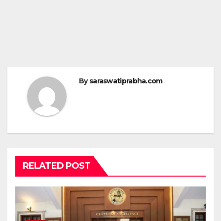
By
saraswatiprabha.com
RELATED POST