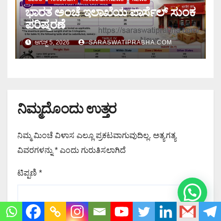
ಭಾರತ ಅಂಚೆ ಇಲಾಖೆಯ ಪಾರ್ಸೆಲ್ ಸುಂಕ
ಪರಿಷ್ಕರಣೆ
ಆಗಸ್ಟ್ 5, 2026
SARASWATIPRABHA.COM
ನಿಮ್ಮದೊಂದು ಉತ್ತರ
ನಿಮ್ಮ ಮಿಂಚೆ ವಿಳಾಸ ಎಲ್ಲೂ ಪ್ರಕಟವಾಗುವುದಿಲ್ಲ.
ಅತ್ಯಗತ್ಯ
ವಿವರಗಳನ್ನು
*
ಎಂದು ಗುರುತಿಸಲಾಗಿದೆ
ಟಿಪ್ಪಣಿ
*