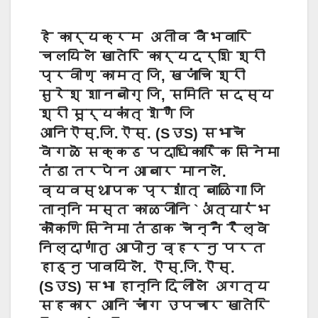
हे कार्यक्रम अतीव वैभवारि
चलयिलॆ खातेरि कार्यदर्शि श्री
प्रवीण् कामत् जि, खजांचि श्री
सुरेश् शानबोग् जि, समिति सदस्य
श्री सूर्यकांत् शॆणै जि
आनि‌ऎस्.जि.ऎस्. (SउS) सभाचॆ
वॆगळॆ सक्कड पदाधिकारिंक सिनेमा
तंडा तरपेन आबार मानलॆ.
व्यवस्थापक प्रशांत् बाळिगा जि
तान्नि मस्त काळजीनि `अंत्यारंभ
कॊंकणि सिनेमा तंडाक चॆन्नै रैल्वॆ
निल्दाणांतु आपोनु व्हरनु परत
हाड्नु पावयिलॆ. ऎस्.जि.ऎस्.
(SउS) सभा हान्नि दिलीलॆ अगत्य
सहकार आनि चांग उपचार खातेरि