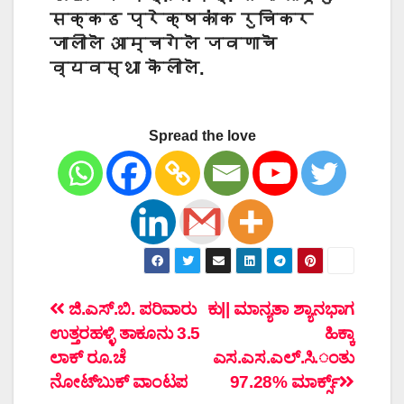
सक्कड प्रेक्षकांक रुचिकर
जालीलॆ आम्चगेलॆ जवणाचॆ
व्यवस्था कॆलीलॆ.
Spread the love
ಲೇಖನದ
ಜಿ.ಎಸ್.ಬಿ. ಪರಿವಾರು
ಕು|| ಮಾನ್ಯತಾ ಶ್ಯಾನಭಾಗ
ಉತ್ತರಹಳ್ಳಿ ತಾಕೂನು 3.5
ಹಿಕ್ಕಾ
ನ್ಯಾವಿಗೇಶನ್
ಲಾಕ್ ರೂ.ಚೆ
ಎಸ.ಎಸ.ಎಲ್.ಸಿ.ಂತು
ನೋಟ್‌ಬುಕ್ ವಾಂಟಪ
97.28% ಮಾರ್ಕ್ಸ್