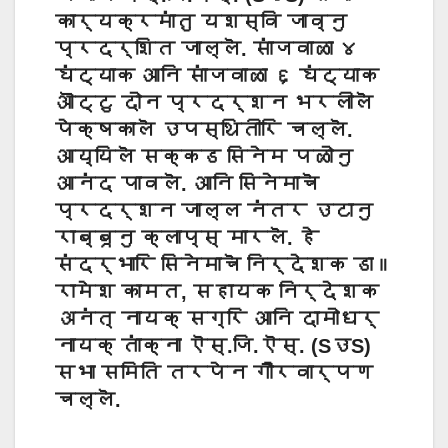
कार्यक्रमांतु यशस्वि जाव्नु
प्रदर्शित जाल्लॆ. सांजवाळा ४
घंट्याक आनि सांजवाळा ६ घंट्याक
ऒट्टु दोन प्रदर्शन भरलीलॆ
पेक्षकालॆ उपस्थितीरि चल्लॆ.
आय्यिलॆ सक्कड सिनेम पळोनु
आनंद पावलॆ. आनि सिनेमाचॆ
प्रदर्शन जाल्ल नंतर उटानु
राब्बूनु क्लाप्स् मारलॆ. हे
संदर्भारि सिनेमाचॆ निर्देशक डा॥
रामेश कामत, सहायक निर्देशक
अनंत् नायक् सग्रि आनि दामोधर्
नायक् तांक्ना ऎस्.जि.ऎस्. (SउS)
सभा समिति तरपेन गौरवार्पण
चल्लॆ.