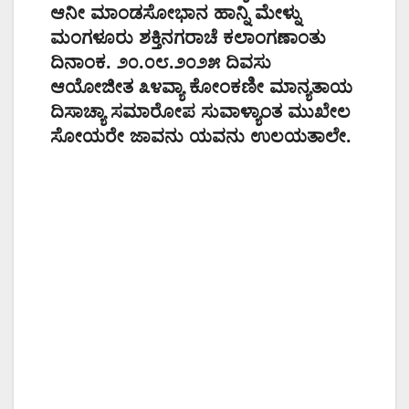
ಆನೀ ಮಾಂಡಸೋಭಾನ ಹಾನ್ನಿ ಮೇಳ್ನು
ಮಂಗಳೂರು ಶಕ್ತಿನಗರಾಚೆ ಕಲಾಂಗಣಾಂತು
ದಿನಾಂಕ. ೨೦.೦೮.೨೦೨೫ ದಿವಸು
ಆಯೋಜೀತ ೩೪ವ್ಯಾ ಕೋಂಕಣೀ ಮಾನ್ಯತಾಯ
ದಿಸಾಚ್ಯಾ ಸಮಾರೋಪ ಸುವಾಳ್ಯಾಂತ ಮುಖೇಲ
ಸೋಯರೇ ಜಾವನು ಯವನು ಉಲಯತಾಲೇ.