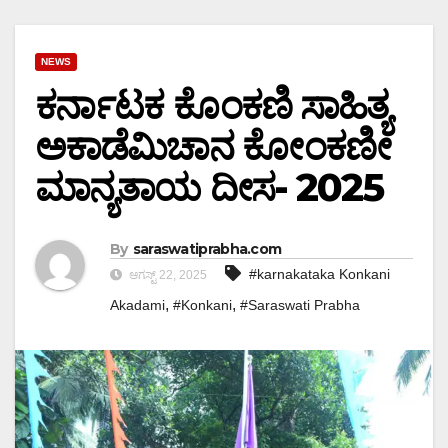
NEWS
ಕರ್ನಾಟಕ ಕೊಂಕಣಿ ಸಾಹಿತ್ಯ
ಅಕಾಡೆಮಿಚಾನ ಕೋಂಕಣೀ
ಮಾನ್ಯತಾಯ ದೀಸ- 2025
By
saraswatiprabha.com
#karnakataka Konkani
ಆಗಸ್ಟ್ 22, 2025
,
,
Akadami
#Konkani
#Saraswati Prabha