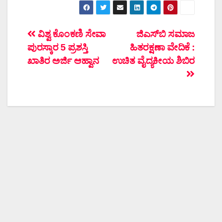
ಲೇಖನದ
ವಿಶ್ವ ಕೊಂಕಣಿ ಸೇವಾ
ಜಿ‌ಎಸ್‌ಬಿ ಸಮಾಜ
ಪುರಸ್ಕಾರ 5 ಪ್ರಶಸ್ತಿ
ಹಿತರಕ್ಷಣಾ ವೇದಿಕೆ :
ನ್ಯಾವಿಗೇಶನ್
ಖಾತಿರ ಅರ್ಜಿ ಆಹ್ವಾನ
ಉಚಿತ ವೈದ್ಯಕೀಯ ಶಿಬಿರ