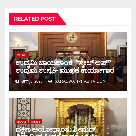
RELATED POST
NEWS
ಉದ್ಯಮಿ ಬಾಯಲಾಂಕ “ಸ್ಕೇಲ್ ಅಪ್”
ಉದ್ಯಮ ಉನ್ನತಿ- ಮುಫತ ಕಾರ್ಯಾಗಾರ
ಆಗಸ್ಟ್ 6, 2026
SARASWATIPRABHA.COM
BLOG
NEWS
ದಕ್ಷಿಣ ಅಯೋಧ್ಯಾಂತು ಶ್ರೀಮದ್