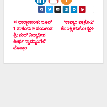
ಲೇಖನದ
ಧಾರ್‍ವಾಡಾಂತು ಜೂನ್
‘ಕಾವ್ಯಾಂ ವ್ಹಾಳೊ-2’
1 ತಾಕೂನು 9 ಪರ್ಯಂತ
ಕೊಂಕ್ಲಿ ಕವಿಗೋಷ್ಟಿ
ನ್ಯಾವಿಗೇಶನ್
ಶ್ರೀಮದ್ ವಿದ್ಯಾಧೀಶ
ತೀರ್ಥ ಸ್ವಾಮ್ಯಾಂಗೆಲೆ
ಮೊಕ್ಕಾಂ