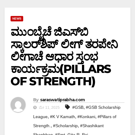
NEWS
ಮುಂಬೈಚೆ ಜಿ‌ಎಸ್‌ಬಿ
ಸ್ಕಾಲರ್‌ಶಿಪ್ ಲೀಗ್ ತರಪೇನಿ
ಲೀಗಾಚೆ ಆಧಾರ ಸ್ತಂಭ
ಕಾರ್ಯಕ್ರಮ(PILLARS
OF STRENGTH)
By
saraswatiprabha.com
,
#GSB
#GSB Scholarship
ಮೇ 11, 2025
,
,
,
League
#K V Kamath
#Konkani
#Pillars of
,
,
Strength.
#Scholarship
#Shashikant
,
Shanbhag
#Smt. Gita R. Pai