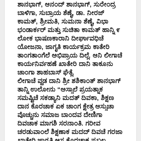
ಶಾನಭಾಗ್, ಆನಂದ್ ಶಾನಭಾಗ್, ಸುರೇಂದ್ರ
ಬಾಳಿಗಾ, ಸುಬ್ರಾಯ ಶೆಣೈ, ಡಾ. ನೀರಜ್
ಕಾಮತ್, ಶ್ರೀಮತಿ, ಸುಮನಾ ಶೆಣೈ, ವಿಭಾ
ಭಂಡಾರ್ಕರ್ ಮತ್ತು ಸುಚಿತಾ ಕಾಮತ್ ಹಾನ್ನಿ ೯
ಲೋಕ ಭಾಷಣಕಾರಾನಿ ದೀರ್ಘಾವಧಿಚೆ
ಯೋಜನಾ, ಜಾಗೃತಿ ಕಾರ್ಯಕ್ರಮ ಕಾತೇರಿ
ತಾಂಗತಾಂಗೆಲೆ ಅಭಿಪ್ರಾಯ ದಿಲ್ಲೆ. ಆನಿ ಲೀಗಾಚೆ
ಕಾರ್ಯನಿರ್ವಹಣೆ ಖಾತೇರಿ ದಾನಿ ತಾಕೂನು
ಚಾಂಗಾ ಶಾಹಬಾಸ್ ಘೆತ್ಲೆ.
ಲೀಗಾಚೆ ವ್ಹಡ ದಾನಿ ಶ್ರೀ ಶಶಿಕಾಂತ್ ಶಾನಭಾಗ್
ತಾನ್ನಿ ಉಲೋನು “ಅಸ್ಸಾಲೆ ಪ್ರಯತ್ನಾಕ
ಸಮಷ್ಟಿಚೆ ಸಕಡ್ಯಾನಿ ಮದತ್ ದಿವಕಾ, ಶಿಕ್ಷಣ
ದಾನ ಕೊರಚಾಕ ಏಕ ಚಾಂಗ ಕ್ಷೇತ್ರ ಆಸ್ಸುಚಾ
ವೊಚ್ಚುನು ಸಮಾಜ ಬಾಂದವ ದೇಣಿಗಾ
ದಿವಚಾಕ ಮಾಗಶಿ ಸರನಾಂತಿ. ಗರೀವ
ಚರಡುವಾಂಲೆ ಶಿಕ್ಷಣಾಕ ಮದದ್ ದಿವಚೆ ಗರಜಾ
ಖಾತೇರಿ ಜಾಗೃತಿ ಆಸ್ಸ ಕೊರಚಾಕ ಪ್ರಬಲ