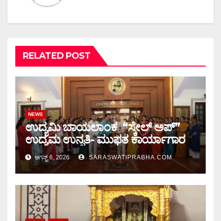
RELATED POST
NEWS
ಉದ್ಯಮಿ ಬಾಯಲಾಂಕ “ಸ್ಕೇಲ್ ಅಪ್”
ಉದ್ಯಮ ಉನ್ನತಿ- ಮುಫತ ಕಾರ್ಯಾಗಾರ
ಆಗಸ್ಟ್ 6, 2026
SARASWATIPRABHA.COM