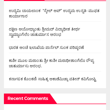
ಉದ್ಯಮಿ ಬಾಯಲಾಂಕ “ಸ್ಕೇಲ್ ಅಪ್” ಉದ್ಯಮ ಉನ್ನತಿ- ಮುಫತ
ಕಾರ್ಯಾಗಾರ
ದಕ್ಷಿಣ ಅಯೋಧ್ಯಾಂತು ಶ್ರೀಮದ್ ವಿದ್ಯಾಧೀಶ ತೀರ್ಥ
ಸ್ವಾಮ್ಯಾಂಗೆಲೆಂ ಚಾತುರ್ಮಾಸ ಆರಂಭ
ಭಾರತ ಅಂಚೆ ಇಲಾಖೆಯ ಪಾರ್ಸೆಲ್ ಸುಂಕ ಪರಿಷ್ಕರಣೆ
ಕಾಶೀ ಮೂಲ ಮಠಾಂತು ಶ್ರೀ ಕಾಶೀ ಮಠಾಧೀಶಾಂಗೆಲೊ ರೌಪ್ಯ
ಚಾತುರ್ಮಾಸು ಆರಂಭ.
ಕರ್ನಾಟಕ ಕೊಂಕಣಿ ಸಾಹಿತ್ಯ ಅಕಾಡೆಮಿಚ್ಯಾ ವತೀನ್ ಕವಿಗೋಷ್ಟಿ
Recent Comments