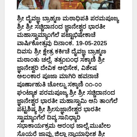
ಶ್ರೀ ದೈವಜ್ಞ ಬ್ರಾಹ್ಮಣ ಮಠಾಧಿಪತಿ ಪರಮಪೂಜ್ಯ
ಶ್ರೀ ಶ್ರೀ ಸಚ್ಚಿದಾನಂದ ಜ್ಞಾನೇಶ್ವರ ಭಾರತೀ
ಮಹಾಸ್ವಾಮ್ಯಾಂಗೆಲೆ ಪಟ್ಟಾಭಿಷೇಕಾಚೆ
ವಾರ್ಷಿಕೋತ್ಸವು ದಿನಾಂಕ. 19-05-2025
ದಿವಸು ಶ್ರೀ ಕ್ಷೇತ್ರ ಕರ್ಕಿಚೆ ದೈವಜ್ಞ ಬ್ರಾಹ್ಮಣ
ಮಠಾಂತು ಚಲ್ಲೆ. ತತ್ಸಂಬಂಧ ಸಕ್ಕಾಣಿ ಶ್ರೀ
ಜ್ಞಾನೇಶ್ವರಿ ದೇವಿಕ ಅಭಿಸೇಕ, ವಿಶೇಷ
ಅಲಂಕಾರ ಪೂಜಾ ಮಾಗಿರಿ ಹವನಾಚೆ
ಪೂರ್ಣಾಹುತಿ ಚೋಲ್ನು ಸಕ್ಕಾಣಿ ೧೧-೦೦
ಘಂಟ್ಯಾಕ ಪರಮಪೂಜ್ಯ ಶ್ರೀ ಶ್ರೀ ಸಚ್ಚಿದಾನಂದ
ಜ್ಞಾನೇಶ್ವರ ಭಾರತೀ ಮಹಾಸ್ವಾಮಿ ಆನಿ ತಾಂಗೆಲೆ
ಪಟ್ಟಶಿಷ್ಯ ಶ್ರೀ ಶ್ರೀಸುಜ್ಞಾನೇಶ್ವರ ಭಾರತೀ
ಸ್ವಾಮ್ಯಾಂಗೆಲೆ ದಿವ್ಯ ಸಾನಿಧ್ಯಾರಿ
ಸಭಾಕಾರ್ಯಕ್ರಮ ಆರಂಭ ಜಾಲ್ಲೆ.ಮುಖೇಲ
ಸೊಯರೆ ಜಾವ್ನು ಜಿಲ್ಲಾ ನ್ಯಾಯಾಧೀಶ ಶ್ರೀ