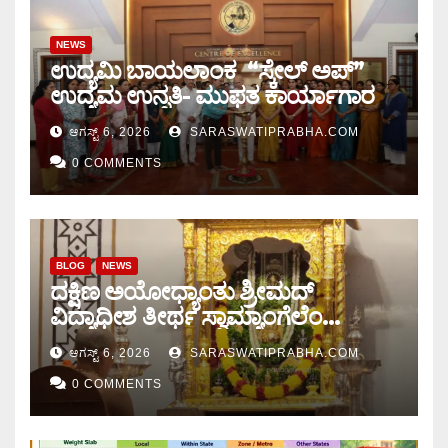
NEWS
ಉದ್ಯಮಿ ಬಾಯಲಾಂಕ “ಸ್ಕೇಲ್ ಅಪ್”
ಉದ್ಯಮ ಉನ್ನತಿ- ಮುಫತ ಕಾರ್ಯಾಗಾರ
ಆಗಸ್ಟ್ 6, 2026
SARASWATIPRABHA.COM
0 COMMENTS
BLOG
NEWS
ದಕ್ಷಿಣ ಅಯೋಧ್ಯಾಂತು ಶ್ರೀಮದ್
ವಿದ್ಯಾಧೀಶ ತೀರ್ಥ ಸ್ವಾಮ್ಯಾಂಗೆಲೆಂ
ಚಾತುರ್ಮಾಸ ಆರಂಭ
ಆಗಸ್ಟ್ 6, 2026
SARASWATIPRABHA.COM
0 COMMENTS