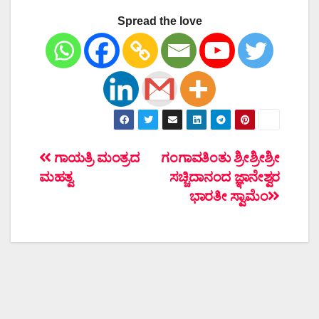
Spread the love
ಲೇಖನದ
ಗಾಯತ್ರಿ ಮಂತ್ರದ
ಗಂಗಾವತಿಂತು ಶ್ರೀಶ್ರೀಶ್ರೀ
ಮಹತ್ವ
ಸಚ್ಚಿದಾನಂದ ಜ್ಞಾನೇಶ್ವರ
ನ್ಯಾವಿಗೇಶನ್
ಭಾರತೀ ಸ್ವಾಮೆಂ