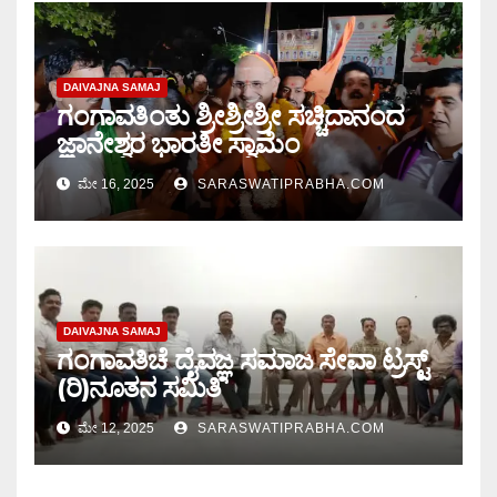
DAIVAJNA SAMAJ
ಗಂಗಾವತಿಂತು ಶ್ರೀಶ್ರೀಶ್ರೀ ಸಚ್ಚಿದಾನಂದ
ಜ್ಞಾನೇಶ್ವರ ಭಾರತೀ ಸ್ವಾಮೆಂ
ಮೇ 16, 2025
SARASWATIPRABHA.COM
DAIVAJNA SAMAJ
ಗಂಗಾವತಿಚೆ ದೈವಜ್ಞ ಸಮಾಜ ಸೇವಾ ಟ್ರಸ್ಟ್
(ರಿ)ನೂತನ ಸಮಿತಿ
ಮೇ 12, 2025
SARASWATIPRABHA.COM