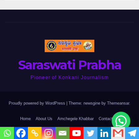
Saraswati Prabha
Pioneer of Konkani Journalism
Proudly powered by WordPress
|
Theme: newsgine by
Themeansar
.
Home
About Us
Amchegele Khabbar
Contact Us
Devu Devala
Flip Books
Jyotishya
Kannada