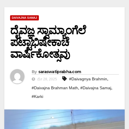
DAIVAJNA SAMAJ
ದೈವಜ್ಞ ಸ್ವಾಮ್ಯಾಂಗೆಲೆ
ಪಟ್ಟಾಭಿಷೇಕಾಚೆ
ವಾರ್ಷಿಕೋತ್ಸವು
By
saraswatiprabha.com
,
#Daivagnya Brahmin
ಮೇ 28, 2025
,
,
#Daivajna Brahman Math
#Daivajna Samaj
#Karki