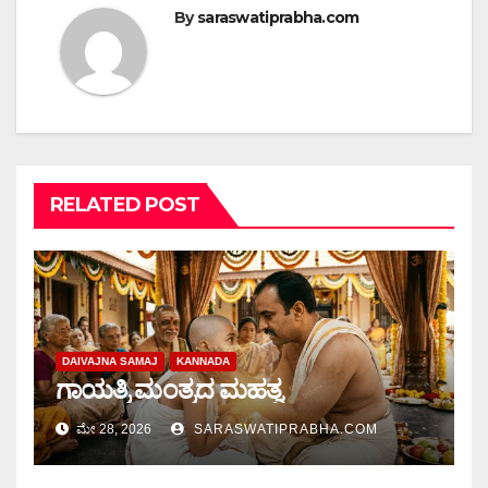
By
saraswatiprabha.com
RELATED POST
DAIVAJNA SAMAJ
KANNADA
ಗಾಯತ್ರಿ ಮಂತ್ರದ ಮಹತ್ವ
ಮೇ 28, 2026
SARASWATIPRABHA.COM