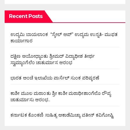
Recent Posts
ಉದ್ಯಮಿ ಬಾಯಲಾಂಕ “ಸ್ಕೇಲ್ ಅಪ್” ಉದ್ಯಮ ಉನ್ನತಿ- ಮುಫತ
ಕಾರ್ಯಾಗಾರ
ದಕ್ಷಿಣ ಅಯೋಧ್ಯಾಂತು ಶ್ರೀಮದ್ ವಿದ್ಯಾಧೀಶ ತೀರ್ಥ
ಸ್ವಾಮ್ಯಾಂಗೆಲೆಂ ಚಾತುರ್ಮಾಸ ಆರಂಭ
ಭಾರತ ಅಂಚೆ ಇಲಾಖೆಯ ಪಾರ್ಸೆಲ್ ಸುಂಕ ಪರಿಷ್ಕರಣೆ
ಕಾಶೀ ಮೂಲ ಮಠಾಂತು ಶ್ರೀ ಕಾಶೀ ಮಠಾಧೀಶಾಂಗೆಲೊ ರೌಪ್ಯ
ಚಾತುರ್ಮಾಸು ಆರಂಭ.
ಕರ್ನಾಟಕ ಕೊಂಕಣಿ ಸಾಹಿತ್ಯ ಅಕಾಡೆಮಿಚ್ಯಾ ವತೀನ್ ಕವಿಗೋಷ್ಟಿ