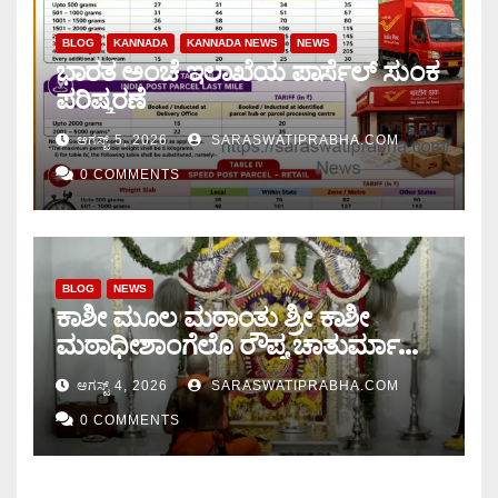
BLOG
KANNADA
KANNADA NEWS
NEWS
ಭಾರತ ಅಂಚೆ ಇಲಾಖೆಯ ಪಾರ್ಸೆಲ್ ಸುಂಕ
ಪರಿಷ್ಕರಣೆ
ಆಗಸ್ಟ್ 5, 2026
SARASWATIPRABHA.COM
0 COMMENTS
BLOG
NEWS
ಕಾಶೀ ಮೂಲ ಮಠಾಂತು ಶ್ರೀ ಕಾಶೀ
ಮಠಾಧೀಶಾಂಗೆಲೊ ರೌಪ್ಯ ಚಾತುರ್ಮಾಸು
ಆರಂಭ.
ಆಗಸ್ಟ್ 4, 2026
SARASWATIPRABHA.COM
0 COMMENTS