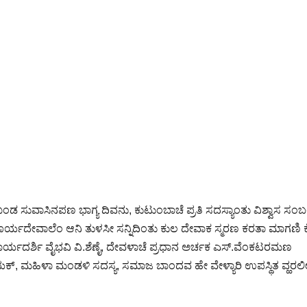
ಸುವಾಸಿನಪಣ ಭಾಗ್ಯ ದಿವನು, ಕುಟುಂಬಾಚೆ ಪ್ರತಿ ಸದಸ್ಯಾಂತು ವಿಶ್ವಾಸ ಸಂ
ಯದೇವಾಲೆಂ ಆನಿ ತುಳಸೀ ಸನ್ನಿದಿಂತು ಕುಲ ದೇವಾಕ ಸ್ಮರಣ ಕರತಾ ಮಾಗಣಿ ಕೆಲ್
 ಕಾರ್ಯದರ್ಶಿ ವೈಭವಿ ವಿ.ಶೆಣೈ, ದೇವಳಾಚೆ ಪ್ರಧಾನ ಅರ್ಚಕ ಎಸ್.ವೆಂಕಟರಮಣ
್, ಮಹಿಳಾ ಮಂಡಳಿ ಸದಸ್ಯ, ಸಮಾಜ ಬಾಂದವ ಹೇ ವೇಳ್ಯಾರಿ ಉಪಸ್ಥಿತ ವ್ಹರಲೀ