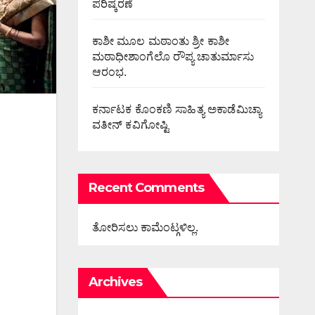
ಪರಿಷ್ಕರಣೆ
ಕಾಶೀ ಮೂಲ ಮಠಾಂತು ಶ್ರೀ ಕಾಶೀ
ಮಠಾಧೀಶಾಂಗೆಲೊ ರೌಪ್ಯ ಚಾತುರ್ಮಾಸು
ಆರಂಭ.
ಕರ್ನಾಟಕ ಕೊಂಕಣಿ ಸಾಹಿತ್ಯ ಅಕಾಡೆಮಿಚ್ಯಾ
ವತೀನ್ ಕವಿಗೋಷ್ಟಿ
Recent Comments
ತೋರಿಸಲು ಕಾಮೆಂಟ್ಗಳಿಲ್ಲ.
Archives