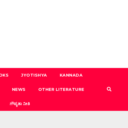
OOKS
JYOTISHYA
KANNADA
NEWS
OTHER LITERATURE
ಗೌಪ್ಯತಾ ನೀತಿ