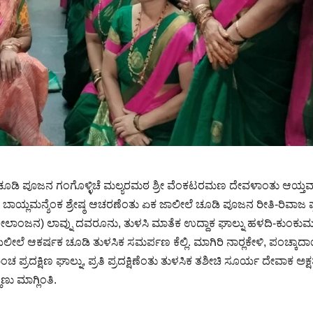
ಕ ಚೂಡಿ ಪೂಜನ ಗಂಗೊಳ್ಳಿಚೆ ಮಲ್ಯರಮಠ ಶ್ರೀ ವೆಂಕಟರಮಣ ದೇವಳಾಂತು ಆಯ್ತ
 ಬಾಯ್ಲಮನ್ಶೆಂಕ ಶ್ರೇಷ್ಠ ಆಚರಣೆಂತು ಏಕ ಜಾಲೀಲೆ ಚೂಡಿ ಪೂಜನ ರೀತಿ-ರಿವಾಜ ಪ
ನೀಲಾಂಜನ) ಲಾವ್ನು ದವರೂನು, ತುಳಸಿ ಮಾತೆಕ ಉದ್ದಾಕ ಘಾಲ್ನು ಹಳದಿ-ಕುಂಕುಮ
ೀಲೆ ಆಕರ್ಷಕ ಚೂಡಿ ತುಳಸಿಕ ಸಮರ್ಪಣ ಕೆಲ್ಲಿ. ಮಾಗಿರಿ ನಾರ್‍ಲಕೇಳಿ, ಪಂಚ್ಕಾದ
 ಪ್ರದಕ್ಷಿಣ ಘಾಲ್ನು, ಪ್ರತಿ ಪ್ರದಕ್ಷಿಣೆಂತು ತುಳಸಿಕ ತಶೀಚಿ ಸೂರ್ಯ ದೇವಾಕ ಅಕ್
 ಮಾಗ್ಲಿಂತಿ.