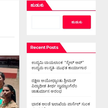
ಹುಡುಕು
ಹುಡುಕು
Recent Posts
ಉದ್ಯಮಿ ಬಾಯಲಾಂಕ “ಸ್ಕೇಲ್ ಅಪ್”
ಉದ್ಯಮ ಉನ್ನತಿ- ಮುಫತ ಕಾರ್ಯಾಗಾರ
ದಕ್ಷಿಣ ಅಯೋಧ್ಯಾಂತು ಶ್ರೀಮದ್
ವಿದ್ಯಾಧೀಶ ತೀರ್ಥ ಸ್ವಾಮ್ಯಾಂಗೆಲೆಂ
ಚಾತುರ್ಮಾಸ ಆರಂಭ
ಭಾರತ ಅಂಚೆ ಇಲಾಖೆಯ ಪಾರ್ಸೆಲ್ ಸುಂಕ