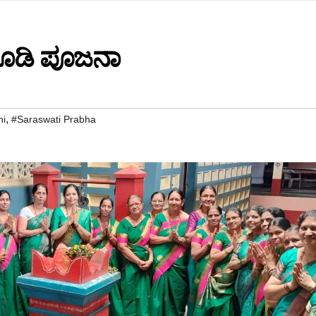
ಚೂಡಿ ಪೂಜನಾ
,
ni
#Saraswati Prabha