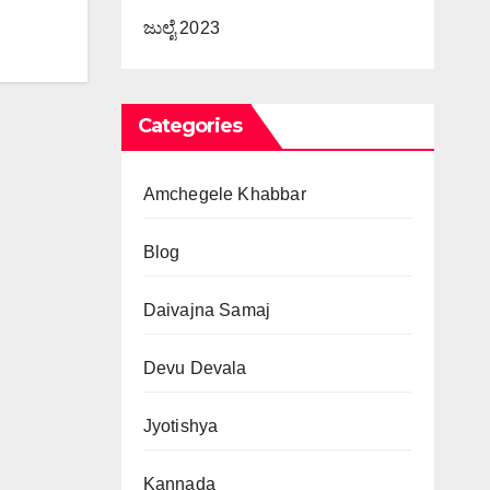
ಜುಲೈ 2023
Categories
Amchegele Khabbar
Blog
Daivajna Samaj
Devu Devala
Jyotishya
Kannada