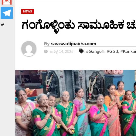
NEWS
ಗಂಗೊಳ್ಳಿಂತು ಸಾಮೂಹಿಕ 
By
saraswatiprabha.com
,
,
#Gangolli
#GSB
#Konka
ಆಗಸ್ಟ್ 14, 2025