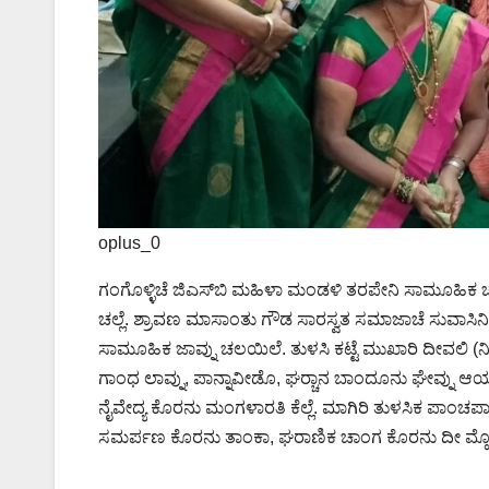
oplus_0
ಗಂಗೊಳ್ಳಿಚೆ ಜಿ‌ಎಸ್‌ಬಿ ಮಹಿಳಾ ಮಂಡಳಿ ತರಪೇನಿ ಸಾಮೂಹಿ
ಚಲ್ಲೆ. ಶ್ರಾವಣ ಮಾಸಾಂತು ಗೌಡ ಸಾರಸ್ವತ ಸಮಾಜಾಚೆ ಸುವಾಸಿನಿ
ಸಾಮೂಹಿಕ ಜಾವ್ನು ಚಲಯಿಲೆ. ತುಳಸಿ ಕಟ್ಟೆ ಮುಖಾರಿ ದೀವಲಿ (
ಗಾಂಧ ಲಾವ್ನು, ಪಾನ್ನಾವೀಡೊ, ಘರ್‍ಚಾನ ಬಾಂದೂನು ಘೇವ್ನು ಆಯಲ
ನೈವೇದ್ಯ ಕೊರನು ಮಂಗಳಾರತಿ ಕೆಲ್ಲೆ. ಮಾಗಿರಿ ತುಳಸಿಕ ಪಾಂಚಪಾಂಚ
ಸಮರ್ಪಣ ಕೊರನು ತಾಂಕಾ, ಘರಾಣಿಕ ಚಾಂಗ ಕೊರನು ದೀ ಮ್ಹೊಣು