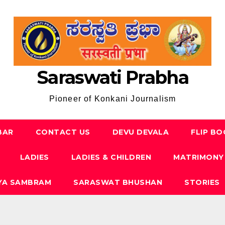
Saraswati Prabha
Pioneer of Konkani Journalism
BAR
CONTACT US
DEVU DEVALA
FLIP B
LADIES
LADIES & CHILDREN
MATRIMONY
YA SAMBRAM
SARASWAT BHUSHAN
STORIES