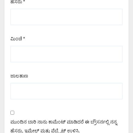
ಹೆಸರು
*
ಮಿಂಚೆ
*
ಜಾಲತಾಣ
ಮುಂದಿನ ಬಾರಿ ನಾನು ಕಾಮೆಂಟ್ ಮಾಡಿದರೆ ಈ ಬ್ರೌಸರ್ನಲ್ಲಿ ನನ್ನ
ಹೆಸರು, ಇಮೇಲ್ ಮತ್ತು ವೆಬ್ಸೈಟ್ ಉಳಿಸಿ.