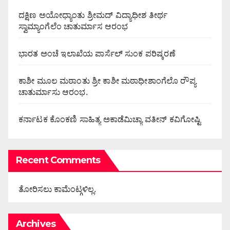
ದಕ್ಷಿಣ ಅಯೋಧ್ಯಾಂತು ಶ್ರೀಮದ್ ವಿದ್ಯಾಧೀಶ ತೀರ್ಥ
ಸ್ವಾಮ್ಯಾಂಗೆಲೆಂ ಚಾತುರ್ಮಾಸ ಆರಂಭ
ಭಾರತ ಅಂಚೆ ಇಲಾಖೆಯ ಪಾರ್ಸೆಲ್ ಸುಂಕ ಪರಿಷ್ಕರಣೆ
ಕಾಶೀ ಮೂಲ ಮಠಾಂತು ಶ್ರೀ ಕಾಶೀ ಮಠಾಧೀಶಾಂಗೆಲೊ ರೌಪ್ಯ
ಚಾತುರ್ಮಾಸು ಆರಂಭ.
ಕರ್ನಾಟಕ ಕೊಂಕಣಿ ಸಾಹಿತ್ಯ ಅಕಾಡೆಮಿಚ್ಯಾ ವತೀನ್ ಕವಿಗೋಷ್ಟಿ
Recent Comments
ತೋರಿಸಲು ಕಾಮೆಂಟ್ಗಳಿಲ್ಲ.
Archives