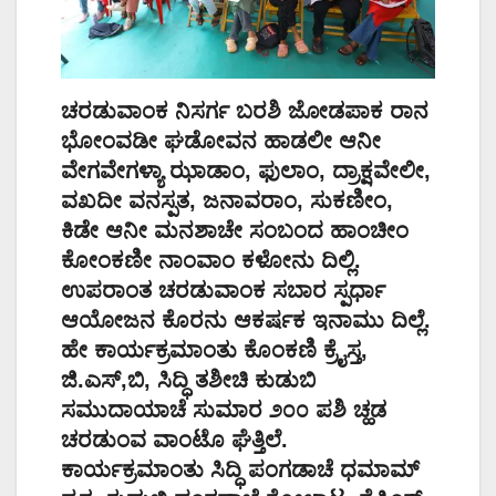
ಚರಡುವಾಂಕ ನಿಸರ್ಗ ಬರಶಿ ಜೋಡಪಾಕ ರಾನ
ಭೋಂವಡೀ ಘಡೋವನ ಹಾಡಲೀ ಆನೀ
ವೇಗವೇಗಳ್ಯಾ ಝಾಡಾಂ, ಫುಲಾಂ, ದ್ರಾಕ್ಷವೇಲೀ,
ವಖದೀ ವನಸ್ಪತ, ಜನಾವರಾಂ, ಸುಕಣೀಂ,
ಕಿಡೇ ಆನೀ ಮನಶಾಚೇ ಸಂಬಂದ ಹಾಂಚೀಂ
ಕೋಂಕಣೀ ನಾಂವಾಂ ಕಳೋನು ದಿಲ್ಲಿ.
ಉಪರಾಂತ ಚರಡುವಾಂಕ ಸಬಾರ ಸ್ಪರ್ಧಾ
ಆಯೋಜನ ಕೊರನು ಆಕರ್ಷಕ ಇನಾಮು ದಿಲ್ಲೆ.
ಹೇ ಕಾರ್ಯಕ್ರಮಾಂತು ಕೊಂಕಣಿ ಕ್ರೈಸ್ತ,
ಜಿ.ಎಸ್,ಬಿ, ಸಿದ್ಧಿ ತಶೀಚಿ ಕುಡುಬಿ
ಸಮುದಾಯಾಚೆ ಸುಮಾರ ೨೦೦ ಪಶಿ ಚ್ಹಡ
ಚರಡುಂವ ವಾಂಟೊ ಘೆತ್ತಿಲೆ.
ಕಾರ್ಯಕ್ರಮಾಂತು ಸಿದ್ಧಿ ಪಂಗಡಾಚೆ ಧಮಾಮ್