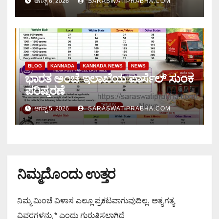
ಆಗಸ್ಟ್ 6, 2026
SARASWATIPRABHA.COM
BLOG
KANNADA
KANNADA NEWS
NEWS
ಭಾರತ ಅಂಚೆ ಇಲಾಖೆಯ ಪಾರ್ಸೆಲ್ ಸುಂಕ
ಪರಿಷ್ಕರಣೆ
ಆಗಸ್ಟ್ 5, 2026
SARASWATIPRABHA.COM
ನಿಮ್ಮದೊಂದು ಉತ್ತರ
ನಿಮ್ಮ ಮಿಂಚೆ ವಿಳಾಸ ಎಲ್ಲೂ ಪ್ರಕಟವಾಗುವುದಿಲ್ಲ.
ಅತ್ಯಗತ್ಯ
ವಿವರಗಳನ್ನು
*
ಎಂದು ಗುರುತಿಸಲಾಗಿದೆ