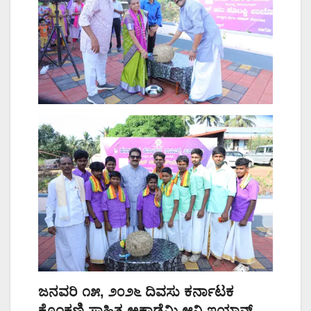
ಜನವರಿ ೧೫, ೨೦೨೬ ದಿವಸು ಕರ್ನಾಟಕ
ಕೊಂಕಣಿ ಸಾಹಿತ್ಯ ಅಕಾಡೆಮಿ ಆನಿ ಇಯಾನ್