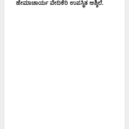
ಹೇಮಾಚಾರ್ಯ ವೇದಿಕೆರಿ ಉಪಸ್ಥಿತ ಆಶ್ಶಿಲೆ.