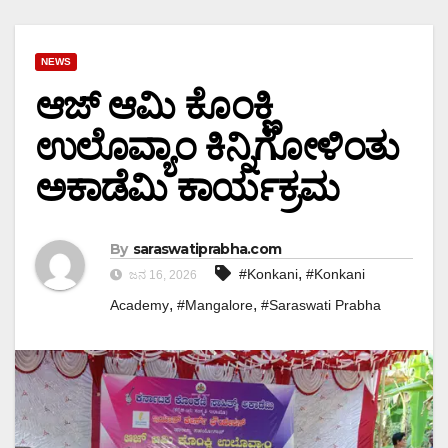
NEWS
ಆಜ್ ಆಮಿ ಕೊಂಕ್ಣಿ
ಉಲೊವ್ಯಾಂ ಕಿನ್ನಿಗೋಳಿಂತು
ಅಕಾಡೆಮಿ ಕಾರ್ಯಕ್ರಮ
By
saraswatiprabha.com
,
#Konkani
#Konkani
ಜನ 16, 2026
,
,
Academy
#Mangalore
#Saraswati Prabha