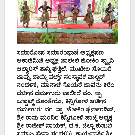
ಸಮಾರೋಪ ಸಮಾರಂಭಾಚೆ ಅಧ್ಯಕ್ಷಪಣ
ಅಕಾಡೆಮಿಚೆ ಅಧ್ಯಕ್ಷ ಜಾಲೀಲೆ ಜೋಕಿಂ ಸ್ಟ್ಯಾನಿ
ಆಲ್ವಾರಿಸ್ ತಾನ್ನಿ ಘೆತ್ತಿಲೆ. ಮುಖೇಲ ಸೊಯರೆ
ಜಾವ್ನು ದಾಯ್ಜಿ ವರ್ಲ್ಡ್ ಸಂಸ್ಥಾಪಕ ವಾಲ್ಟರ್
ನಂದಳಿಕೆ, ಮಾನಾಚೆ ಸೊಯರೆ ಜಾವನು ಕಿರೆಂ
ಚರ್ಚಿನ ಧರ್ಮಗುರು ಜಾಲೀಲೆ ವಂ. ಸ್ವಾ.
ಒಸ್ವಾಲ್ಡ್ ಮೊಂತೇರೊ, ಕಿನ್ನಿಗೋಳಿ ಚರ್ಚಿನ
ಧರ್ಮಗುರು ವಂ. ಸ್ವಾ. ಜೋಕಿಂ ಫೆರ್ನಾಂಡಿಸ್,
ಶ್ರೀ ರಾಮ ಮಂದಿರ ಕಿನ್ನಿಗೋಳಿ ಹಾಜ್ಜೆ ಅಧ್ಯಕ್ಷ
ಶ್ರೀ ರಾಜೇಶ್ ನಾಯಕ್, ದ.ಕ. ಜಿಲ್ಲಾ ಕುಡುಬಿ
ಸಮಾಜ ಸೇವಾ ಸಂಘ(ರಿ). ಕಾರ್ಯದರ್ಶಿ ಶ್ರೀ