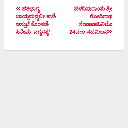
ಲೇಖನದ
ಹತಭಾಗ್ಯ
ಹಳದಿಪುರಾಂತು ಶ್ರೀ
ಬಾಯ್ಲಮನ್ಶೆಲೀ ಕಾಣಿ
ಗೋಪಿನಾಥ
ನ್ಯಾವಿಗೇಶನ್
ಆಸ್ಸುಚೆ ಕೊಂಕಣಿ
ಸೇವಾವಾಹಿನಿಚೊ
ಸಿನೇಮ `ನಗ್ನಸತ್ಯ’
24ವೇಂ ಸಹಮಿಲನ