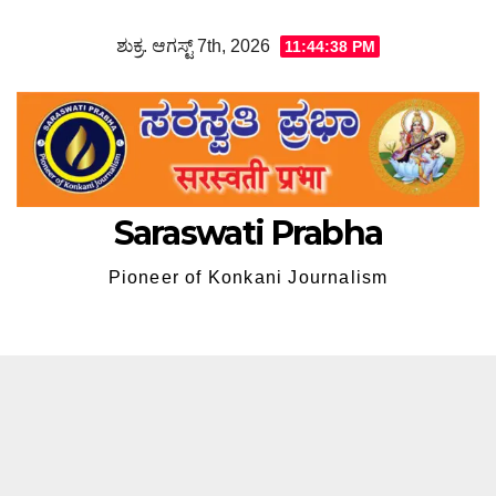
Skip
ಶುಕ್ರ. ಆಗಸ್ಟ್ 7th, 2026
11:44:39 PM
to
content
Saraswati Prabha
Pioneer of Konkani Journalism