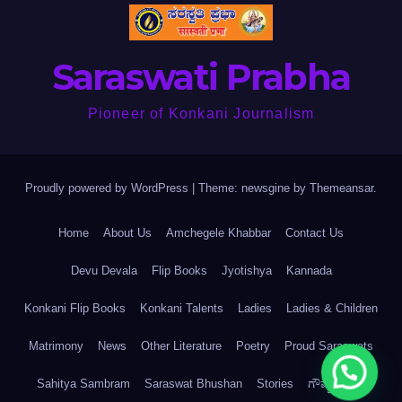
Saraswati Prabha
Pioneer of Konkani Journalism
Proudly powered by WordPress
|
Theme: newsgine by
Themeansar
.
Home
About Us
Amchegele Khabbar
Contact Us
Devu Devala
Flip Books
Jyotishya
Kannada
Konkani Flip Books
Konkani Talents
Ladies
Ladies & Children
Matrimony
News
Other Literature
Poetry
Proud Saraswats
Sahitya Sambram
Saraswat Bhushan
Stories
ಗೌಪ್ಯತಾ ನೀತಿ