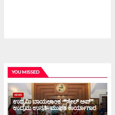
YOU MISSED
NEWS
ಉದ್ಯಮಿ ಬಾಯಲಾಂಕ “ಸ್ಕೇಲ್ ಅಪ್”
ಉದ್ಯಮ ಉನ್ನತಿ- ಮುಫತ ಕಾರ್ಯಾಗಾರ