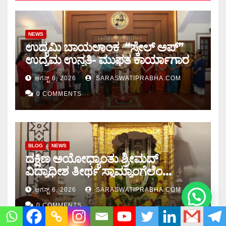
NEWS
ಉದ್ಯಮಿ ಬಾಯಲಾಂಕ “ಸ್ಕೇಲ್ ಅಪ್”
ಉದ್ಯಮ ಉನ್ನತಿ- ಮುಫತ ಕಾರ್ಯಾಗಾರ
ಆಗಸ್ಟ್ 6, 2026
SARASWATIPRABHA.COM
0 COMMENTS
BLOG
NEWS
ದಕ್ಷಿಣ ಅಯೋಧ್ಯಾಂತು ಶ್ರೀಮದ್
ವಿದ್ಯಾಧೀಶ ತೀರ್ಥ ಸ್ವಾಮ್ಯಾಂಗೆಲೆಂ
ಚಾತುರ್ಮಾಸ ಆರಂಭ
ಆಗಸ್ಟ್ 6, 2026
SARASWATIPRABHA.COM
0 COMMENTS