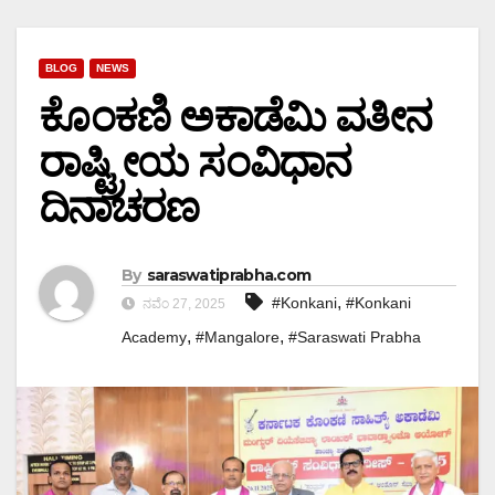
BLOG
NEWS
ಕೊಂಕಣಿ ಅಕಾಡೆಮಿ ವತೀನ
ರಾಷ್ಟ್ರೀಯ ಸಂವಿಧಾನ
ದಿನಾಚರಣ
By
saraswatiprabha.com
,
#Konkani
#Konkani
ನವೆಂ 27, 2025
,
,
Academy
#Mangalore
#Saraswati Prabha