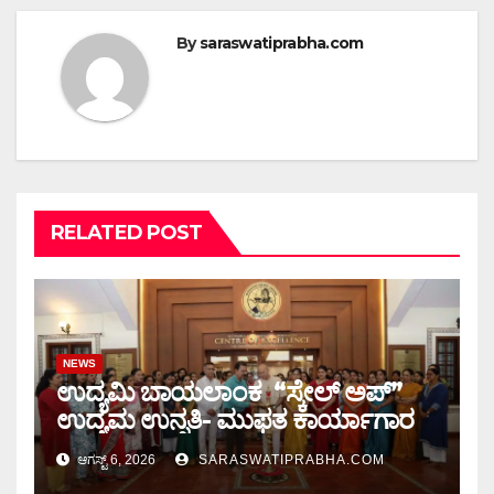
By
saraswatiprabha.com
RELATED POST
NEWS
ಉದ್ಯಮಿ ಬಾಯಲಾಂಕ “ಸ್ಕೇಲ್ ಅಪ್”
ಉದ್ಯಮ ಉನ್ನತಿ- ಮುಫತ ಕಾರ್ಯಾಗಾರ
ಆಗಸ್ಟ್ 6, 2026
SARASWATIPRABHA.COM