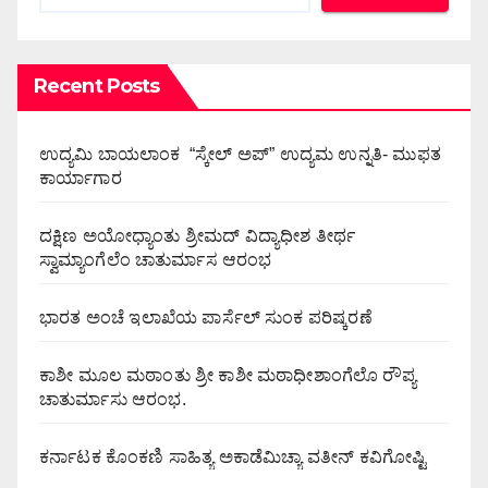
Recent Posts
ಉದ್ಯಮಿ ಬಾಯಲಾಂಕ “ಸ್ಕೇಲ್ ಅಪ್” ಉದ್ಯಮ ಉನ್ನತಿ- ಮುಫತ
ಕಾರ್ಯಾಗಾರ
ದಕ್ಷಿಣ ಅಯೋಧ್ಯಾಂತು ಶ್ರೀಮದ್ ವಿದ್ಯಾಧೀಶ ತೀರ್ಥ
ಸ್ವಾಮ್ಯಾಂಗೆಲೆಂ ಚಾತುರ್ಮಾಸ ಆರಂಭ
ಭಾರತ ಅಂಚೆ ಇಲಾಖೆಯ ಪಾರ್ಸೆಲ್ ಸುಂಕ ಪರಿಷ್ಕರಣೆ
ಕಾಶೀ ಮೂಲ ಮಠಾಂತು ಶ್ರೀ ಕಾಶೀ ಮಠಾಧೀಶಾಂಗೆಲೊ ರೌಪ್ಯ
ಚಾತುರ್ಮಾಸು ಆರಂಭ.
ಕರ್ನಾಟಕ ಕೊಂಕಣಿ ಸಾಹಿತ್ಯ ಅಕಾಡೆಮಿಚ್ಯಾ ವತೀನ್ ಕವಿಗೋಷ್ಟಿ