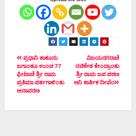
ಲೇಖನದ
ಪ್ರಧಾನಿ ತಾಕೂನು
ವಿಜಯನಗರಾಚೆ
ಜಗಾಂತೂ ಉಂಚ 77
ನಚಿಕೇತ ಕೇಂದ್ರಾಂತು
ನ್ಯಾವಿಗೇಶನ್
ಫೀಟಾಚೆ ಶ್ರೀ ರಾಮ
ಶ್ರೀ ರಾಮ ಜಪ ಪಠಣ
ಪ್ರತಿಮಾ ಪರ್ತಗಾಳಿಂತು
ಆನಿ ಕಾರ್ತಿಕ ದೀವೆಂ
ಅನಾವರಣ