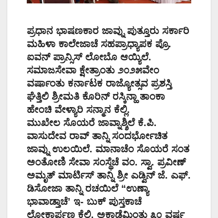
ಪ್ರಧಾನ ಭಾಷಣಕಾರ ಜಾವ್ನು ಪುತ್ತೂರು ಸರ್ಕಾರಿ
ಮಹಿಳಾ ಕಾಲೇಜಾಚೆ ಸಹಪ್ರಾಧ್ಯಾಪಕ ಪ್ರೊ.
ಐವನ್ ಪ್ರಾನ್ಸಿಸ್ ಲೋಬೊ ಆಯ್ಯಿಲೆ.
ಸಮಾಜಸೇವಾ ಕ್ಷೇತ್ರಾಂತು ೨೦೨೫ವೇಂ
ವರ್ಷಾಂತು ಕರ್ನಾಟಕ ರಾಜ್ಯೋತ್ಸವ ಪ್ರಶಸ್ತಿ
ಘೆತ್ತಿಲಿ ಶ್ರೀಮತಿ ಕೊರಿನ್ ರಸ್ಕಿನ್ಹಾ ತಾಂಕಾ
ಹೇಂಚಿ ವೇಳ್ಯಾರಿ ಸನ್ಮಾನ ಕೆಲ್ಲಿ.
ಮುಖೇಲ ಸೊಯರೆ ಜಾವ್ನಾಶ್ಶಿಲೆ ಕೆ.ಪಿ.
ವಾಸುದೇವ ರಾವ್ ತಾನ್ನಿ ಸಂದರ್ಭೋಚಿತ
ಜಾವ್ನು ಉಲಯಿಲೆ. ಮಾನಾಚೆಂ ಸೊಯರೆ ಸಂತ
ಅಂತೋಣಿ ಸೇವಾ ಸಂಸ್ಥೆಚೆ ವಂ. ಸ್ವಾ. ಪ್ರವೀಣ್
ಅಮೃತ್ ಮಾರ್ಟಿಸ್ ತಾನ್ನಿ ಶ್ರೀ ಎಡ್ವಿನ್ ಜೆ. ಎಫ್.
ಡಿಸೋಜಾ ತಾನ್ನಿ ರಚಯಿಲೆ “ಉಣ್ಯಾ
ಭಾವಾಡ್ತಾಚೆ’ ಇ- ಬುಕ್ ಪುಸ್ತಕಾಚೆ
ಲೋಕಾರ್ಪಣ ಕೆಲ್ಲಿ. ಅಕಾಡೆಮಿಂತು ೩೦ ವರ್ಷ