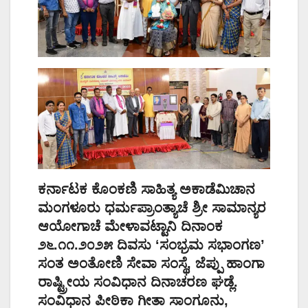
ಕರ್ನಾಟಕ ಕೊಂಕಣಿ ಸಾಹಿತ್ಯ ಅಕಾಡೆಮಿಚಾನ
ಮಂಗಳೂರು ಧರ್ಮಪ್ರಾಂತ್ಯಾಚೆ ಶ್ರೀ ಸಾಮಾನ್ಯರ
ಆಯೋಗಾಚೆ ಮೇಳಾವಟ್ಟಾನಿ ದಿನಾಂಕ
೨೬.೧೧.೨೦೨೫ ದಿವಸು ‘ಸಂಭ್ರಮ ಸಭಾಂಗಣ’
ಸಂತ ಅಂತೋಣಿ ಸೇವಾ ಸಂಸ್ಥೆ, ಜೆಪ್ಪು ಹಾಂಗಾ
ರಾಷ್ಟ್ರೀಯ ಸಂವಿಧಾನ ದಿನಾಚರಣ ಘಡ್ಲೆ.
ಸಂವಿಧಾನ ಪೀಠಿಕಾ ಗೀತಾ ಸಾಂಗೂನು,