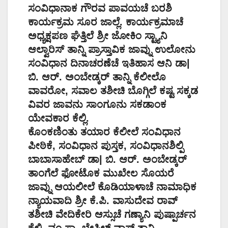
ಸಂವಿಧಾನಾಕ ಗೌರವ ಪಾವಯಚೆ ಬರಶಿ
ಕಾರ್ಯಕ್ರಮ ಸೂರ ಜಾಲ್ಲೆ. ಕಾರ್ಯಕ್ರಮಾಚೆ
ಅಧ್ಯಕ್ಷಪಣ ಘೆತ್ತಿಲೆ ಶ್ರೀ ಜೋಕಿಂ ಸ್ಟ್ಯಾನಿ
ಆಲ್ವಾರಿಸ್ ತಾನ್ನಿ ಪ್ರಾಸ್ತಾವಿಕ ಜಾವ್ನು ಉಲೋನು
ಸಂವಿಧಾನ ದಿನಾಚರಣೆಚೆ ಇತಿಹಾಸ ಆನಿ ಡಾ|
ಬಿ. ಆರ್. ಅಂಬೇಡ್ಕರ್ ತಾನ್ನಿ ಕೆಲೀಲೊ
ವಾವರೋ, ಸವಾಲ ತಶೀಚಿ ಬೊಗ್ಗಿಲೆ ಕಷ್ಟ ಸಕ್ಕಡ
ವಿವರ ಜಾವನು ಸಾಂಗೂನು ಸಕಡಾಂಕ
ಯೇವಕಾರ ಕೆಲ್ಲಿ.
ಕೊಂಕಣಿಂತು ತಯಾರ ಕೆಲೀಲೆ ಸಂವಿಧಾನ
ಪೀಠಿಕೆ, ಸಂವಿಧಾನ ಪುಸ್ತಕ, ಸಂವಿಧಾನಶಿಲ್ಪಿ
ಬಾಬಾಸಾಹೇಬ್ ಡಾ| ಬಿ. ಆರ್. ಅಂಬೇಡ್ಕರ್
ತಾಂಗೆಲೆ ಫೋಟೊಕ ಮುಖೇಲ ಸೊಯರೆ
ಜಾವ್ನು ಆಯಲೀಲೆ ಕೊಡಿಯಾಳಾಚೆ ನಾಮಾಧಿಕ
ನ್ಯಾಯವಾದಿ ಶ್ರೀ ಕೆ.ಪಿ. ವಾಸುದೇವ ರಾವ್
ತಶೀಚಿ ವೇದಿಕೇರಿ ಆಸ್ಸುಚೆ ಗಣ್ಯಾನಿ ಪುಷ್ಪಾರ್ಚನ
ಕೆಲ್ಲಿ. ವಂ.ಸ್ವಾ. ಬೇಸಿಲ್ ವಾಸ್ ತಾನ್ನಿ