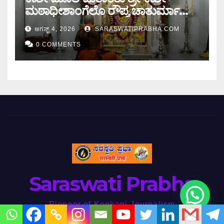
ಮಠಾಧೀಶಾಂಗೆಲೊ ರೌಪ್ಯ ಚಾತುರ್ಮಾಸು
ಆರಂಭ.
ಆಗಸ್ಟ್ 4, 2026
SARASWATIPRABHA.COM
0 COMMENTS
Saraswati Prabha
Pioneer of Konkani Journalism