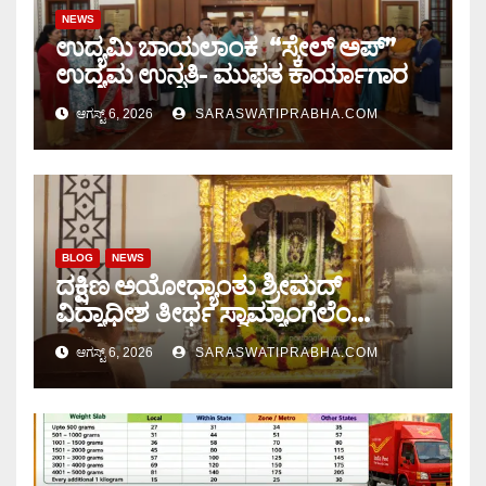
NEWS
ಉದ್ಯಮಿ ಬಾಯಲಾಂಕ “ಸ್ಕೇಲ್ ಅಪ್”
ಉದ್ಯಮ ಉನ್ನತಿ- ಮುಫತ ಕಾರ್ಯಾಗಾರ
ಆಗಸ್ಟ್ 6, 2026
SARASWATIPRABHA.COM
BLOG
NEWS
ದಕ್ಷಿಣ ಅಯೋಧ್ಯಾಂತು ಶ್ರೀಮದ್
ವಿದ್ಯಾಧೀಶ ತೀರ್ಥ ಸ್ವಾಮ್ಯಾಂಗೆಲೆಂ
ಚಾತುರ್ಮಾಸ ಆರಂಭ
ಆಗಸ್ಟ್ 6, 2026
SARASWATIPRABHA.COM