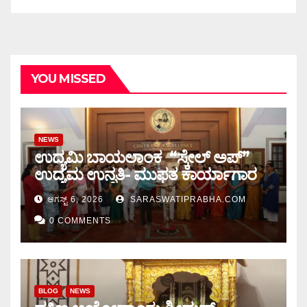
YOU MISSED
NEWS
ಉದ್ಯಮಿ ಬಾಯಲಾಂಕ “ಸ್ಕೇಲ್ ಅಪ್”
ಉದ್ಯಮ ಉನ್ನತಿ- ಮುಫತ ಕಾರ್ಯಾಗಾರ
ಆಗಸ್ಟ್ 6, 2026
SARASWATIPRABHA.COM
0 COMMENTS
BLOG
NEWS