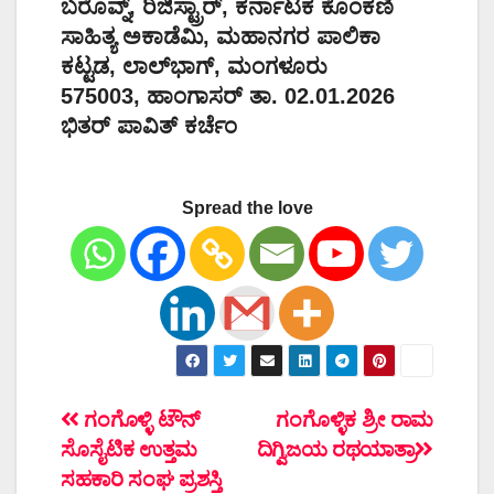
ಬರೊವ್ನ್, ರಿಜಿಸ್ಟ್ರಾರ್, ಕರ್ನಾಟಕ ಕೊಂಕಣಿ
ಸಾಹಿತ್ಯ ಅಕಾಡೆಮಿ, ಮಹಾನಗರ ಪಾಲಿಕಾ
ಕಟ್ಟಡ, ಲಾಲ್‌ಭಾಗ್, ಮಂಗಳೂರು
575003, ಹಾಂಗಾಸರ್ ತಾ. 02.01.2026
ಭಿತರ್‌ ಪಾವಿತ್‌ ಕರ್ಚೆಂ
Spread the love
ಲೇಖನದ
ಗಂಗೊಳ್ಳಿ ಟೌನ್
ಗಂಗೊಳ್ಳಿಕ ಶ್ರೀ ರಾಮ
ಸೊಸೈಟಿಕ ಉತ್ತಮ
ದಿಗ್ವಿಜಯ ರಥಯಾತ್ರಾ
ನ್ಯಾವಿಗೇಶನ್
ಸಹಕಾರಿ ಸಂಘ ಪ್ರಶಸ್ತಿ