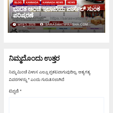
BLOG
KANNADA
KANNADA NEWS
NEWS
ಭಾರತ ಅಂಚೆ ಇಲಾಖೆಯ ಪಾರ್ಸೆಲ್ ಸುಂಕ
ಪರಿಷ್ಕರಣೆ
ಆಗಸ್ಟ್ 5, 2026
SARASWATIPRABHA.COM
ನಿಮ್ಮದೊಂದು ಉತ್ತರ
ನಿಮ್ಮ ಮಿಂಚೆ ವಿಳಾಸ ಎಲ್ಲೂ ಪ್ರಕಟವಾಗುವುದಿಲ್ಲ.
ಅತ್ಯಗತ್ಯ
ವಿವರಗಳನ್ನು
*
ಎಂದು ಗುರುತಿಸಲಾಗಿದೆ
ಟಿಪ್ಪಣಿ
*