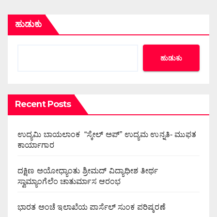
ಹುಡುಕು
ಹುಡುಕು
Recent Posts
ಉದ್ಯಮಿ ಬಾಯಲಾಂಕ “ಸ್ಕೇಲ್ ಅಪ್” ಉದ್ಯಮ ಉನ್ನತಿ- ಮುಫತ
ಕಾರ್ಯಾಗಾರ
ದಕ್ಷಿಣ ಅಯೋಧ್ಯಾಂತು ಶ್ರೀಮದ್ ವಿದ್ಯಾಧೀಶ ತೀರ್ಥ
ಸ್ವಾಮ್ಯಾಂಗೆಲೆಂ ಚಾತುರ್ಮಾಸ ಆರಂಭ
ಭಾರತ ಅಂಚೆ ಇಲಾಖೆಯ ಪಾರ್ಸೆಲ್ ಸುಂಕ ಪರಿಷ್ಕರಣೆ