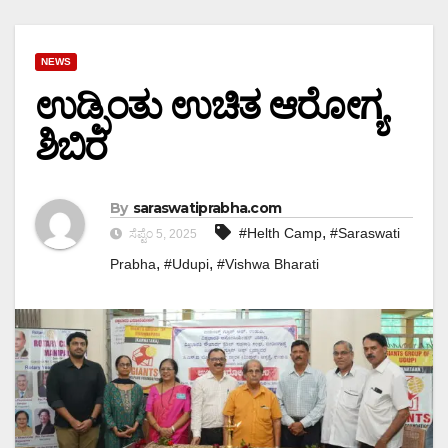
NEWS
ಉಡ್ಪಿಂತು ಉಚಿತ ಆರೋಗ್ಯ
ಶಿಬಿರ
By
saraswatiprabha.com
,
#Helth Camp
#Saraswati
ಸೆಪ್ಟೆಂ 5, 2025
,
,
Prabha
#Udupi
#Vishwa Bharati