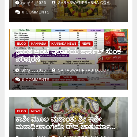
ಆಗಸ್ಟ್ 6, 2026
SARASWATIPRABHA.COM
0 COMMENTS
BLOG
KANNADA
KANNADA NEWS
NEWS
ಭಾರತ ಅಂಚೆ ಇಲಾಖೆಯ ಪಾರ್ಸೆಲ್ ಸುಂಕ
ಪರಿಷ್ಕರಣೆ
ಆಗಸ್ಟ್ 5, 2026
SARASWATIPRABHA.COM
0 COMMENTS
BLOG
NEWS
ಕಾಶೀ ಮೂಲ ಮಠಾಂತು ಶ್ರೀ ಕಾಶೀ
ಮಠಾಧೀಶಾಂಗೆಲೊ ರೌಪ್ಯ ಚಾತುರ್ಮಾಸು
ಆರಂಭ.