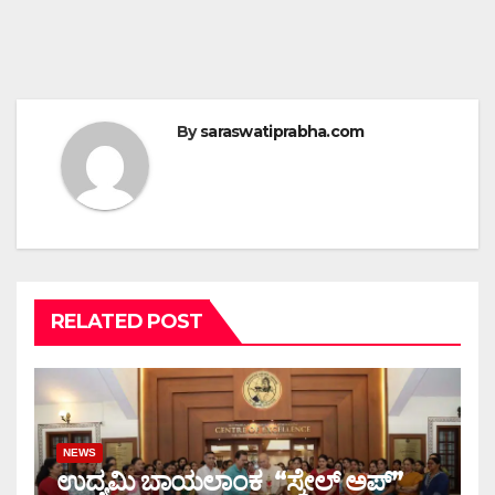
By
saraswatiprabha.com
RELATED POST
NEWS
ಉದ್ಯಮಿ ಬಾಯಲಾಂಕ “ಸ್ಕೇಲ್ ಅಪ್”