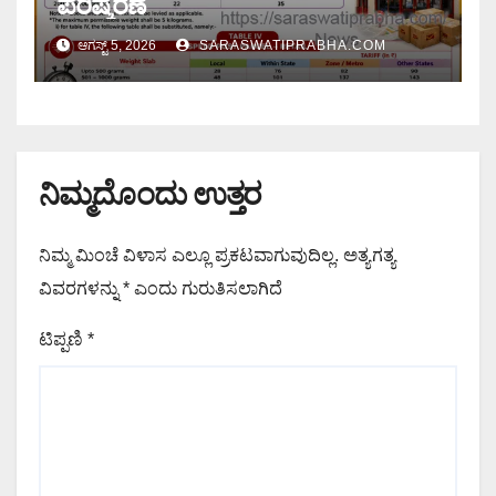
ಪರಿಷ್ಕರಣೆ
ಆಗಸ್ಟ್ 5, 2026
SARASWATIPRABHA.COM
ನಿಮ್ಮದೊಂದು ಉತ್ತರ
ನಿಮ್ಮ ಮಿಂಚೆ ವಿಳಾಸ ಎಲ್ಲೂ ಪ್ರಕಟವಾಗುವುದಿಲ್ಲ.
ಅತ್ಯಗತ್ಯ
ವಿವರಗಳನ್ನು
*
ಎಂದು ಗುರುತಿಸಲಾಗಿದೆ
ಟಿಪ್ಪಣಿ
*