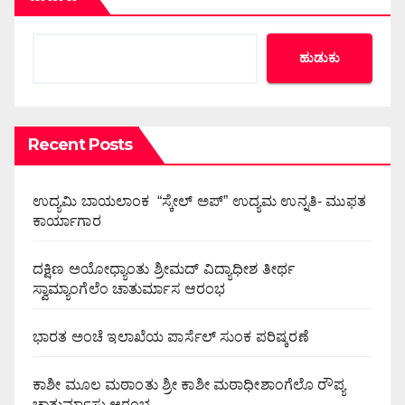
ಹುಡುಕು
Recent Posts
ಉದ್ಯಮಿ ಬಾಯಲಾಂಕ “ಸ್ಕೇಲ್ ಅಪ್” ಉದ್ಯಮ ಉನ್ನತಿ- ಮುಫತ
ಕಾರ್ಯಾಗಾರ
ದಕ್ಷಿಣ ಅಯೋಧ್ಯಾಂತು ಶ್ರೀಮದ್ ವಿದ್ಯಾಧೀಶ ತೀರ್ಥ
ಸ್ವಾಮ್ಯಾಂಗೆಲೆಂ ಚಾತುರ್ಮಾಸ ಆರಂಭ
ಭಾರತ ಅಂಚೆ ಇಲಾಖೆಯ ಪಾರ್ಸೆಲ್ ಸುಂಕ ಪರಿಷ್ಕರಣೆ
ಕಾಶೀ ಮೂಲ ಮಠಾಂತು ಶ್ರೀ ಕಾಶೀ ಮಠಾಧೀಶಾಂಗೆಲೊ ರೌಪ್ಯ
ಚಾತುರ್ಮಾಸು ಆರಂಭ.