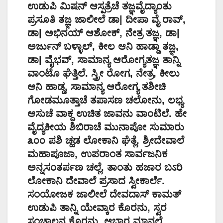
ಉಡುಪಿ ಮಿಷನ್ ಆಸ್ಪತ್ರೆಚೆ ತಜ್ಞವೈದ್ಯಾಂತು
ಪ್ರಸೂತಿ ತಜ್ಞ ಜಾಲೀಲೆ ಡಾ| ದೀಪಾ ವೈ ರಾವ್,
ಡಾ| ಅಭಿನಯ್ ಆಶೋಕ್, ನೇತ್ರ ತಜ್ಞ, ಡಾ|
ಅರ್ಜುನ್ ಬಳ್ಳಾಲ್, ಕೀಲ ಆನಿ ಹಾಡ್ಡಾ ತಜ್ಞ,
ಡಾ| ವೈಭವ್, ಸಾಮಾನ್ಯ ಆರೋಗ್ಯತಜ್ಞ ತಾನ್ನಿ
ವಾಂಟೊ ಘೆತ್ತಿಲೆ. ಸ್ತ್ರೀ ರೋಗ, ನೇತ್ರ, ಕೀಲು
ಆನಿ ಹಾಡ್ಡ, ಸಾಮಾನ್ಯ ಆರೋಗ್ಯ ತಶೀಚಿ
ಗೋಡಮೂತ್ತಾಚೆ ತಪಾಸಣ ಚಲೋನು, ಲಭ್ಯ
ಆಸುಚೆ ವಾಕ್ದ ಉಚಿತ ಜಾವನು ವಾಂಟಿಲೆ. ಹೇ
ವೈದ್ಯಕೀಯ ಶಿಬಿರಾಚೆ ಮುನಾಪೋ ಸುಮಾರು
೩೦೦ ಪಶಿ ಚ್ಹಡ ಲೋಕಾನಿ ಘೆತ್ಲೆ. ಶ್ರೀದೇವಾಲೆ
ಮಹಾಪೂಜಾ, ಉಪರಾಂತ ಸಾರ್ವಜನಿಕ
ಅನ್ನಸಂತರ್ಪಣ ಚಲ್ಲೆ. ತಾಂತು ಹಜಾರ ಬಽರಿ
ಲೋಕಾನಿ ದೇವಾಲೆ ಪ್ರಸಾದ ಸ್ವೀಕಾರ್ಲೆ.
ಸಂಯೋಜಕ ಜಾಲೀಲೆ ದೇವದಾಸ್ ಕಾಮತ್
ಉಡುಪಿ ತಾನ್ನಿ ಯೇವ್ಕಾರ ಕೊರನು, ಸ್ವರ
ಸಂಚಾಲನ ಕೊರನು, ಆಬಾರ ಮಾನಲೆ.