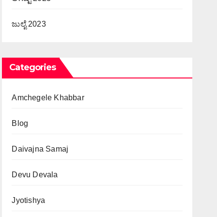
ಜುಲೈ 2023
Categories
Amchegele Khabbar
Blog
Daivajna Samaj
Devu Devala
Jyotishya