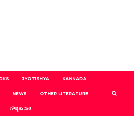
OOKS
JYOTISHYA
KANNADA
NEWS
OTHER LITERATURE
ಗೌಪ್ಯತಾ ನೀತಿ