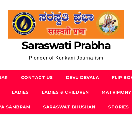
Saraswati Prabha
Pioneer of Konkani Journalism
BAR
CONTACT US
DEVU DEVALA
FLIP B
LADIES
LADIES & CHILDREN
MATRIMONY
YA SAMBRAM
SARASWAT BHUSHAN
STORIES