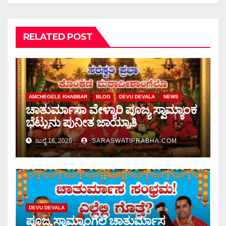
RELATED POST
AMCHEGELE KHABBAR
BLOG
DEVU DEVALA
NEWS
ಚಾತುರ್ಮಾಸಾ ವೇಳ್ಯಾರಿ ಪೂಜ್ಯ ಸ್ವಾಮ್ಯಾಂಕ
ಭೆಟ್ಟುನು ಪುನೀತ ಜಾಯ್ಯಾತಿ
ಜುಲೈ 16, 2026
SARASWATIPRABHA.COM
DEVU DEVALA
ಪೂಜ್ಯ ಸ್ವಾಮ್ಯಾಂಗೆಲೆ ಚಾತುರ್ಮಾಸ