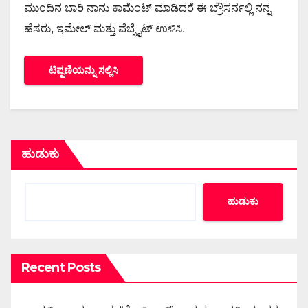
ಮುಂದಿನ ಬಾರಿ ನಾನು ಕಾಮೆಂಟ್ ಮಾಡಿದರೆ ಈ ಬ್ರೌಸರ್ನಲ್ಲಿ ನನ್ನ
ಹೆಸರು, ಇಮೇಲ್ ಮತ್ತು ವೆಬ್ಸೈಟ್ ಉಳಿಸಿ.
ಹುಡುಕು
ಹುಡುಕು
Recent Posts