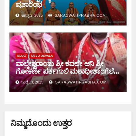
ವೃತಾರಂಭ
ಆಗಸ್ಟ್ 2, 2025
SARASWATIPRABHA.COM
BLOG
DEVU DEVALA
ವಾಲ್ಕೇಶ್ವರಾಂತು ಶ್ರೀ ಕವಲೇ ಆನಿ ಶ್ರೀ
ಗೋಕರ್ಣ ಪರ್ತಗಾಲಿ ಮಠಾಧೀಶಾಂಗೆಲೆ
ಸಂಗಮ
ಜುಲೈ 13, 2025
SARASWATIPRABHA.COM
ನಿಮ್ಮದೊಂದು ಉತ್ತರ