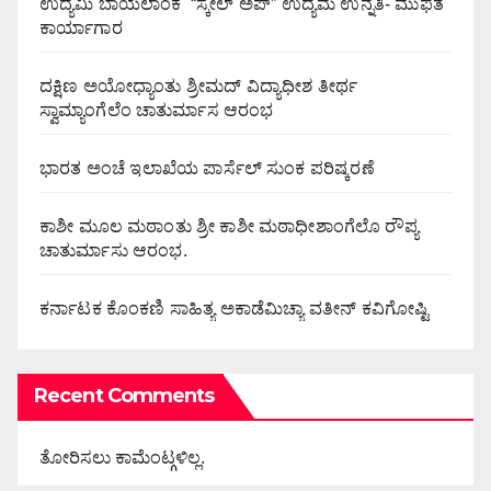
ಉದ್ಯಮಿ ಬಾಯಲಾಂಕ “ಸ್ಕೇಲ್ ಅಪ್” ಉದ್ಯಮ ಉನ್ನತಿ- ಮುಫತ
ಕಾರ್ಯಾಗಾರ
ದಕ್ಷಿಣ ಅಯೋಧ್ಯಾಂತು ಶ್ರೀಮದ್ ವಿದ್ಯಾಧೀಶ ತೀರ್ಥ
ಸ್ವಾಮ್ಯಾಂಗೆಲೆಂ ಚಾತುರ್ಮಾಸ ಆರಂಭ
ಭಾರತ ಅಂಚೆ ಇಲಾಖೆಯ ಪಾರ್ಸೆಲ್ ಸುಂಕ ಪರಿಷ್ಕರಣೆ
ಕಾಶೀ ಮೂಲ ಮಠಾಂತು ಶ್ರೀ ಕಾಶೀ ಮಠಾಧೀಶಾಂಗೆಲೊ ರೌಪ್ಯ
ಚಾತುರ್ಮಾಸು ಆರಂಭ.
ಕರ್ನಾಟಕ ಕೊಂಕಣಿ ಸಾಹಿತ್ಯ ಅಕಾಡೆಮಿಚ್ಯಾ ವತೀನ್ ಕವಿಗೋಷ್ಟಿ
Recent Comments
ತೋರಿಸಲು ಕಾಮೆಂಟ್ಗಳಿಲ್ಲ.