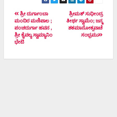
ಲೇಖನದ
ಶ್ರೀ ದುರ್ಗಾಂಬಾ
ಶ್ರೀಮತ್ ಸುಧೀಂದ್ರ
ಮಂದಿರ ಮಣಿಪಾಲ ;
ತೀರ್ಥ ಸ್ವಾಮೆಂ; ಜನ್ಮ
ನ್ಯಾವಿಗೇಶನ್
ಪಂಚದುರ್ಗಾ ಹವನ ,
ಶತಮಾನೋತ್ಸವಾಚೆ
ಶ್ರೀ ಕೈವಲ್ಯ ಸ್ವಾಮ್ಯಾನಿಂ
ಸಂಭ್ರಮು
ಭೇಟಿ