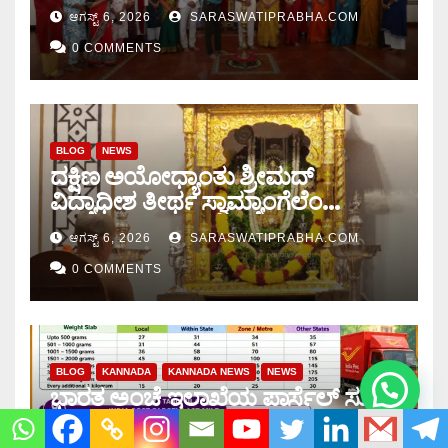
ಆಗಸ್ಟ್ 6, 2026
SARASWATIPRABHA.COM
0 COMMENTS
BLOG
NEWS
ದಕ್ಷಿಣ ಅಯೋಧ್ಯಾಂತು ಶ್ರೀಮದ್
ವಿದ್ಯಾಧೀಶ ತೀರ್ಥ ಸ್ವಾಮ್ಯಾಂಗೆಲೆಂ
ಚಾತುರ್ಮಾಸ ಆರಂಭ
ಆಗಸ್ಟ್ 6, 2026
SARASWATIPRABHA.COM
0 COMMENTS
BLOG
KANNADA
KANNADA NEWS
NEWS
ಭಾರತ ಅಂಚೆ ಇಲಾಖೆಯ ಪಾರ್ಸೆಲ್ ಸುಂಕ
ಪರಿಷ್ಕರಣೆ