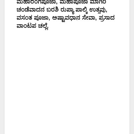
ಮಹಾರಂಗಪೂಜಾ, ಮಹಾಪೂಜಾ ಮಾಗಿರಿ
ಚಂಡೆವಾದನ ಬರಶಿ ರುಪ್ಯಾ ಪಾಲ್ಕಿ ಉತ್ಸವು,
ವಸಂತ ಪೂಜಾ, ಅಷ್ಟಾವಧಾನ ಸೇವಾ, ಪ್ರಸಾದ
ವಾಂಟಪ ಚಲ್ಲೆ.