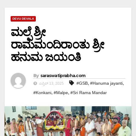
DEVU DEVALA
ಮಲ್ಪೆ ಶ್ರೀ
ರಾಮಮಂದಿರಾಂತು ಶ್ರೀ
ಹನುಮ ಜಯಂತಿ
By
saraswatiprabha.com
,
,
#GSB
#Hanuma jayanti
ಏಪ್ರಿಲ್ 13, 2025
,
,
#Konkani
#Malpe
#Sri Rama Mandar