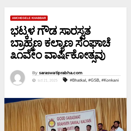
AMCHEGELE KHABBAR
ಭಟ್ಕಳ ಗೌಡ ಸಾರಸ್ವತ
ಬ್ರಾಹ್ಮಣ ಕಲ್ಯಾಣ ಸಂಘಾಚೆ
೩೧ವೇಂ ವಾರ್ಷಿಕೋತ್ಸವು
By
saraswatiprabha.com
,
,
#Bhatkal
#GSB
#Konkani
ಜನ 21, 2025