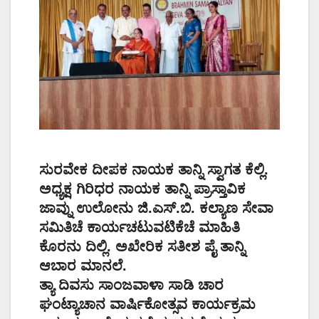
ಸುರವೇಕ ದೀಪಕ ನಾಯಕ ತಾನ್ನಿ ಸ್ವಾಗತ ಕೆಲ್ಲಿ.
ಅಧ್ಯಕ್ಷ ಗಿರಿಧರ ನಾಯಕ ತಾನ್ನಿ ಪ್ರಾಸ್ತಾವಿಕ
ಜಾವ್ನು ಉಲೋನು ಜಿ.ಎಸ್.ಬಿ. ಕಲ್ಯಾಣ ಸೇವಾ
ಸಮಿತಿಚೆ ಕಾರ್ಯಚಟುವಟಿಕೆಚೆ ಮಾಹಿತಿ
ಕೊರನು ದಿಲ್ಲಿ. ಅಖೇರಿಕ ಸತೀಶ ಪೈ ತಾನ್ನಿ
ಆಬಾರ ಮಾನಲೆ.
ತ್ಯಾ ದಿವಸು ಸಾಂಜವಾಳಾ ಸಾಡಿ ಚಾರ
ಘಂಟ್ಯಾಚಾನ ವಾರ್ಷಿಕೋತ್ಸವ ಕಾರ್ಯಕ್ರಮ