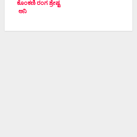
ಕೊಂಕಣಿ ರಂಗ ಶ್ರೇಷ್ಟ
ಆನಿ