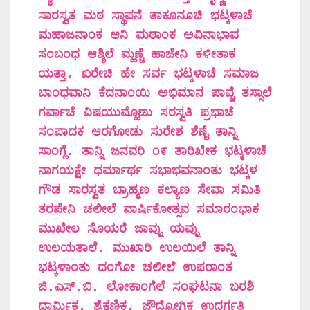
ಸಾರಸ್ವತ ಮಠ ಸ್ಥಾಪನೆ ತಾಕೂನೂಚಿ ಭಟ್ಕಳಾಚೆ
ಮಹಾಜನಾಂಕ ಆನಿ ಮಠಾಂಕ ಅವಿನಾಭಾವ
ಸಂಬಂಧ ಆಶ್ಶಿಲೆ ಮ್ಹಣ್ಚೆ ಹಾಜೇನಿ ಕಳೀತಾಕ
ಯತ್ತಾ. ಖರೇಚಿ ಹೇ ಸರ್ವ ಭಟ್ಕಳಾಚೆ ಸಮಾಜ
ಬಾಂಧವಾನಿ ಕೆದನಾಂಯಿ ಅಭಿಮಾನ ಪಾವ್ಚೆ ತಸ್ಸಾಲೆ
ಗರ್ವಾಚೆ ವಿಷಯುಮ್ಹೊಣು ಸರಸ್ವತಿ ಪ್ರಭಾಚೆ
ಸಂಪಾದಕ ಆರಗೋಡು ಸುರೇಶ ಶೆಣೈ ತಾನ್ನಿ
ಸಾಂಗ್ಲೆ. ತಾನ್ನಿ ಜನವರಿ ೧೯ ತಾರಿಖೇಕ ಭಟ್ಕಳಾಚೆ
ನಾಗಯಕ್ಷೇ ಧರ್ಮಾರ್ಥ ಸಭಾಭವನಾಂತು ಭಟ್ಕಳ
ಗೌಡ ಸಾರಸ್ವತ ಬ್ರಾಹ್ಮಣ ಕಲ್ಯಾಣ ಸೇವಾ ಸಮಿತಿ
ತರಪೇನಿ ಚಲೀಲೆ ವಾರ್ಷಿಕೋತ್ಸವ ಸಮಾರಂಭಾಕ
ಮುಖೇಲ ಸೊಯರೆ ಜಾವ್ನು ಯವ್ನು
ಉಲಯತಾಲೆ. ಮುಖಾರಿ ಉಲಯಿಲೆ ತಾನ್ನಿ
ಭಟ್ಕಳಾಂತು ದಂಗೋ ಚಲೀಲೆ ಉಪರಾಂತ
ಜಿ.ಎಸ್.ಬಿ. ಲೋಕಾಂಗೆಲೆ ಸಂಘಟನಾ ಬರಶಿ
ಧಾರ್ಮಿಕ, ಶೈಕ್ಷಣಿಕ, ಜೌದ್ಯೋಗಿಕ ಉದರ್ಗತಿ