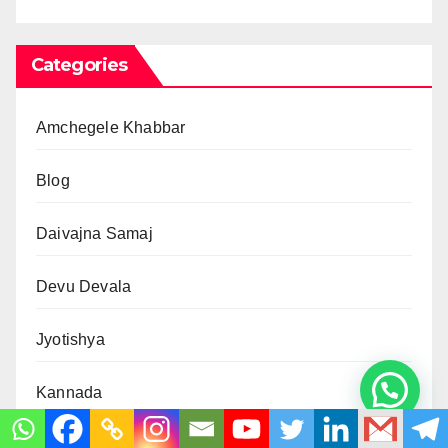
Categories
Amchegele Khabbar
Blog
Daivajna Samaj
Devu Devala
Jyotishya
Kannada
Kannada News