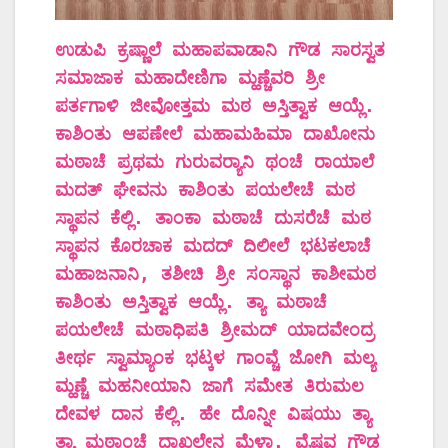
ಉಡುಪಿ ಕ್ರಷ್ಣಾಲೆ ಮಹಾಪವಾಡಾನಿ ಗೌಡ ಸಾರಸ್ವತ
ಸಮಾಜಾಕ ಮಹಾದೇಣಿಗಾ ಮ್ಹಣ್ಚೆವರಿ ಶ್ರೀ
ಪರ್ತಗಾಳಿ ಜೀವೋತ್ತಮ ಮಠ ಅಸ್ತಿತ್ವಾಕ ಆಯ್ಲೆ.
ಕಾಶಿಂತು ಆಪಣೇಲೆ ಮಹಾಮಹಿಮಾ ದಾಖೋನು
ಮಠಾಚೆ ಪ್ರಥಮ ಗುರುವರ್‍ಯಾನಿ ಥಂಚೆ ರಾಯಾಲೆ
ಮದತ್ ಘೇವನು ಕಾಶಿಂತು ಪಯಲೇಚೆ ಮಠ
ಸ್ಥಾಪನ ಕೆಲ್ಲಿ. ತಾಂಕಾ ಮಠಾಚೆ ದುಸರೆಚೆ ಮಠ
ಸ್ಥಾಪನ ಕೊರಚಾಕ ಮದದ್ ದಿಲೀಲೆ ಭಟಕಲಾಚೆ
ಮಹಾಜನಾನಿ, ತಶೀಚಿ ಶ್ರೀ ಸಂಸ್ಥಾನ ಕಾಶೀಮಠ
ಕಾಶಿಂತು ಅಸ್ತಿತ್ವಾಕ ಆಯ್ಲೆ. ತ್ಯಾ ಮಠಾಚೆ
ಪಯಲೇಚೆ ಮಠಾಧಿಪತಿ ಶ್ರೀಮದ್ ಯಾದವೇಂದ್ರ
ತೀರ್ಥ ಸ್ವಾಮ್ಯಾಂಕ ಭಟ್ಕಳ ಗಾಂವ್ಚೆ ಜೋಗಿ ಮಲ್ಯ
ಮ್ಹಣ್ಚೆ ಮಹನೀಯಾನಿ ಜಾಗೆ ಸಮೇತ ತಿರುಮಲ
ದೇವಳ ದಾನ ಕೆಲ್ಲಿ. ಹೇ ದೊನ್ನೀ ವಿಷಯು ತ್ಯಾ
ತ್ಯಾ ಮಠಾಂಚೆ ದಾಖಲೇನ ಮೆಳ್ತಾ. ವೈಷ್ಣವ ಗೌಡ