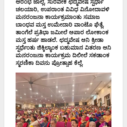
ಆರಂಭ ಜಾಲ್ಲೆ. ಸುರವೇಕ ಛದ್ಮವೇಷ ಸ್ಪರ್ಧಾ
ಚಲಯಾರಿ, ಉಪರಾಂತ ವಿವಿಧ ವಿನೋದಾವಳಿ
ಮನರಂಜನಾ ಕಾರ್ಯಕ್ರಮಾಂತು ಸಮಾಜ
ಬಾಂಧವ ಮಸ್ತ ಉಮೇದಾರಿ ವಾಂಟೊ ಘೆತ್ಲೆ.
ತಾಂಗೆಲೆ ಪ್ರತಿಭಾ ಜಮೀಲೆ ಅಪಾರ ಲೋಕಾಂಕ
ಮಸ್ತ ಹರ್ಷ ಹಾಡಲೆ. ಛದ್ಮವೇಷ ಆನಿ ಕ್ರೀಡಾ
ಸ್ಪರ್ಧೆಂತು ಜಿಕ್ಕಿಲ್ಯಾಂಕ ಬಹುಮಾನ ವಿತರಣ ಆನಿ
ಮನರಂಜನಾ ಕಾರ್ಯಕ್ರಮ ದಿಲೀಲೆ ಸಕಡಾಂಕ
ಸ್ಮರಣಿಕಾ ದಿವನು ಪ್ರೋತ್ಸಾಹ ಕೆಲ್ಲೆ.