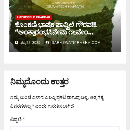
AMCHEGELE KHABBAR
ಕೊಂಕಣಿ ಭಾಷೆಕ ಪಾವ್ವಿಲೆ ಗೌರವ!!!
“ಅಂತ್ಯಾರಂಭಸಿನೇಮ ೧೬ವೇಂ
ಬೆಂಗಳೂರು ಅಂತರರಾಷ್ಟ್ರೀಯ
ಫೆಬ್ರ 22, 2025
SARASWATIPRABHA.COM
ಚಲನಚಿತ್ರೋತ್ಸವಾಂತು ಭಾಗಿ
ನಿಮ್ಮದೊಂದು ಉತ್ತರ
ನಿಮ್ಮ ಮಿಂಚೆ ವಿಳಾಸ ಎಲ್ಲೂ ಪ್ರಕಟವಾಗುವುದಿಲ್ಲ.
ಅತ್ಯಗತ್ಯ
ವಿವರಗಳನ್ನು
*
ಎಂದು ಗುರುತಿಸಲಾಗಿದೆ
ಟಿಪ್ಪಣಿ
*