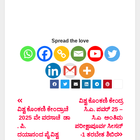
Spread the love
ಲೇಖನದ
ವಿಶ್ವ ಕೊಂಕಣಿ ಕೇಂದ್ರ
ವಿಶ್ವ ಕೊಂಕಣಿ ಕೇಂದ್ರಾಚೆ
ಸಿ.ಎ. ಪವರ್ 25 –
ನ್ಯಾವಿಗೇಶನ್
2025 ವೇ ವರಸಾಚೆ ಡಾ
ಸಿ.ಎ ಅಂತಿಮ
. ಪಿ.
ಪರೀಕ್ಷಾಪೂರ್ವ ಸೀಸನ್
ದಯಾನಂದ ಪೈ ವಿಶ್ವ
-1 ತರಬೇತ ಶಿಬಿರ