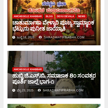
AMCHEGELE KHABBAR
BLOG
DEVU DEVALA
NEWS
ಚಾತುರ್ಮಾಸಾ ವೇಳ್ಯಾರಿ ಪೂಜ್ಯ ಸ್ವಾಮ್ಯಾಂಕ
ಭೆಟ್ಟುನು ಪುನೀತ ಜಾಯ್ಯಾತಿ
ಜುಲೈ 16, 2026
SARASWATIPRABHA.COM
AMCHEGELE KHABBAR
ಹುಬ್ಳಿ ಜಿ.ಎಸ್.ಬಿ. ಸಮಾಜಾಕ 8೦ ಸಂವತ್ಸರ
ಪೂರ್ತಿ ಜಾಲ್ಲೆ ಭಾಗ-೧
ಫೆಬ್ರ 23, 2025
SARASWATIPRABHA.COM