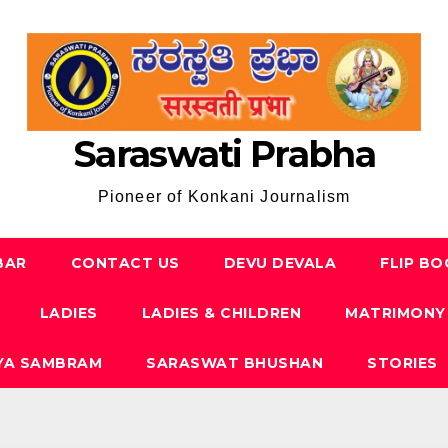
Saraswati Prabha
Pioneer of Konkani Journalism
BAR
CONTACT US
DEVU DEVALA
FLIP B
LADIES
LADIES & CHILDREN
MATRIMONY
YA SAMBRAM
SARASWAT BHUSHAN
STORIES