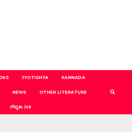
OOKS
JYOTISHYA
KANNADA
NEWS
OTHER LITERATURE
ಗೌಪ್ಯತಾ ನೀತಿ