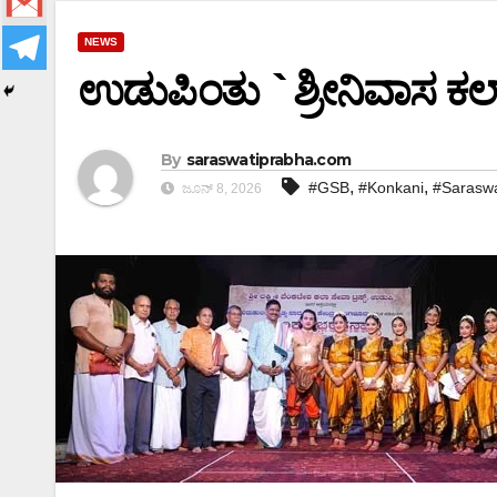
NEWS
ಉಡುಪಿಂತು `ಶ್ರೀನಿವಾಸ ಕಲ್
By
saraswatiprabha.com
,
,
#GSB
#Konkani
#Saraswa
ಜೂನ್ 8, 2026