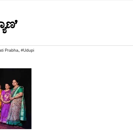
ಯಾಣ’
,
ti Prabha
#Udupi