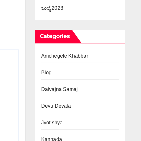
ಜುಲೈ 2023
Categories
Amchegele Khabbar
Blog
Daivajna Samaj
Devu Devala
Jyotishya
Kannada